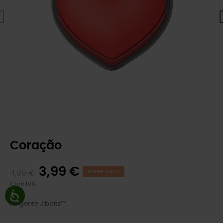
Coração
3,99 €
4,99 €
POUPE 1,00 €
Com IVA
Pingente Jibbitz™.