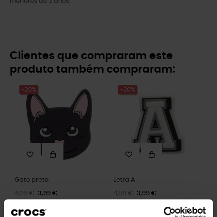
menores de 3 anos.
Clientes que compraram este
produto também compraram:
-20%
-20%
Gato preto
Letra A
4,99 €
3,99 €
4,99 €
3,99 €