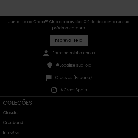
Junte-se ao Crocs™ Club e aproveite 10% de desconto na sua
próxima compra.
Inscreva-se já!
Entre na minha conta
#Localize sua loja
Crocs.es (España)
#CrocsSpain
COLEÇÕES
Classic
Crocband
Inmotion