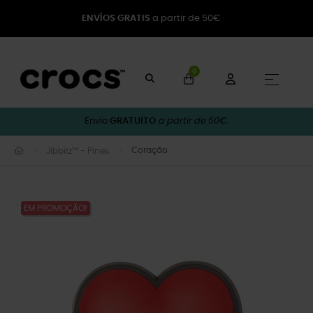
ENVÍOS GRATIS
a partir de 50€
0
Toggle
☰
Envio
GRATUITO
a partir de 50€.
Coração
Jibbitz™ - Pines
EM PROMOÇÃO!