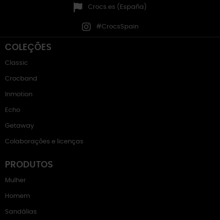
Crocs.es (España)
#CrocsSpain
COLEÇÕES
Classic
Crocband
Inmotion
Echo
Getaway
Colaborações e licenças
PRODUTOS
Mulher
Homem
Sandálias