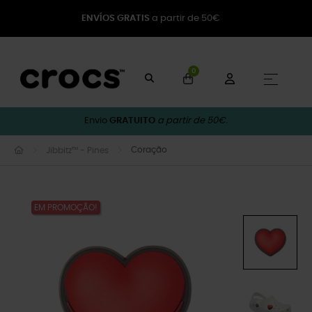
ENVÍOS GRATIS
a partir de 50€
0
Toggle
☰
Envio
GRATUITO
a partir de 50€.
Coração
Jibbitz™ - Pines
EM PROMOÇÃO!