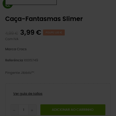
Caça-Fantasmas Slimer
3,99 €
4,99 €
POUPE 1,00 €
Com IVA
Marca
Crocs
Referência
10015749
Pingente Jibbitz™.
Ver guía de tallas
ADICIONAR AO CARRINHO