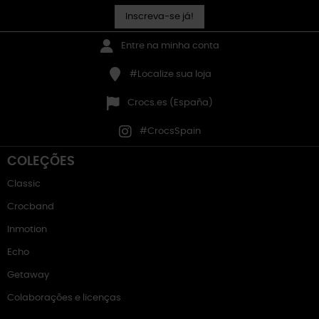
Inscreva-se já!
Entre na minha conta
#Localize sua loja
Crocs.es (España)
#CrocsSpain
COLEÇÕES
Classic
Crocband
Inmotion
Echo
Getaway
Colaborações e licenças