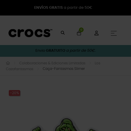
ENVÍOS GRATIS
a partir de 50€
0
Toggle
☰
Envio
GRATUITO
a partir de 50€.
Colaboraciones & Ediciones Limitadas
Los
Caça-Fantasmas Slimer
Cazafantasmas
-20%