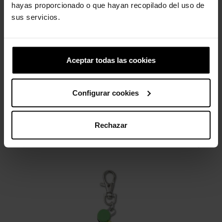
hayas proporcionado o que hayan recopilado del uso de
sus servicios.
Cão husky
Tamancos unissex InMotion
U
4,99 €
74,90 €
59,92 €
Aceptar todas las cookies
Configurar cookies
4 outros produtos na mesma
categoria:
Rechazar
-20%