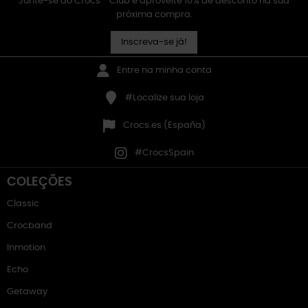
Junte-se ao Crocs™ Club e aproveite 10% de desconto na sua
próxima compra.
Inscreva-se já!
Entre na minha conta
#Localize sua loja
Crocs.es (España)
#CrocsSpain
COLEÇÕES
Classic
Crocband
Inmotion
Echo
Getaway