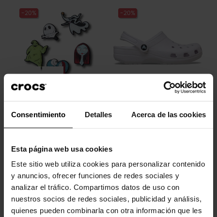
-20%
-20%
Pack 5 Pesadilla antes de...
Tamancos clássicos
unissex...
Consentimiento
Detalles
Acerca de las cookies
16,99 €
13,59 €
59,90 €
47,92 €
Esta página web usa cookies
-20%
Este sitio web utiliza cookies para personalizar contenido
y anuncios, ofrecer funciones de redes sociales y
analizar el tráfico. Compartimos datos de uso con
nuestros socios de redes sociales, publicidad y análisis,
quienes pueden combinarla con otra información que les