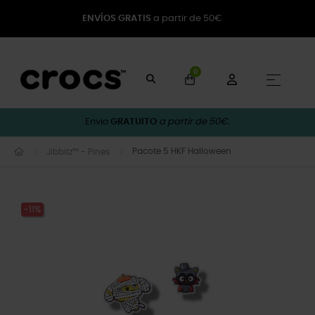
ENVÍOS GRATIS
a partir de 50€
0
Toggle
☰
Envio
GRATUITO
a partir de 50€.
Pacote 5 HKF Halloween
Jibbitz™ - Pines
-11%