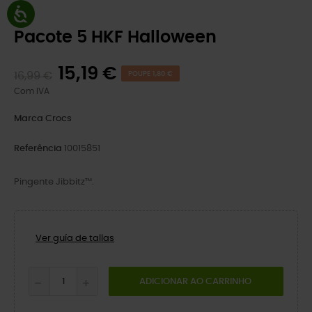
Pacote 5 HKF Halloween
15,19 €
16,99 €
POUPE 1,80 €
Com IVA
Marca
Crocs
Referência
10015851
Pingente Jibbitz™.
Ver guía de tallas
ADICIONAR AO CARRINHO