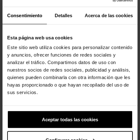
Consentimiento
Detalles
Acerca de las cookies
-20%
-20%
Esta página web usa cookies
Este sitio web utiliza cookies para personalizar contenido
y anuncios, ofrecer funciones de redes sociales y
analizar el tráfico. Compartimos datos de uso con
nuestros socios de redes sociales, publicidad y análisis,
Pequena bola de basquete
Tubarão
quienes pueden combinarla con otra información que les
4,99 €
3,99 €
4,99 €
3,99 €
hayas proporcionado o que hayan recopilado del uso de
sus servicios.
1 outro produto na mesma categoria:
Aceptar todas las cookies
-20%
Configurar cookies