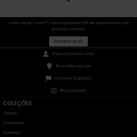
Junte-se ao Crocs™ Club e aproveite 10% de desconto na sua
próxima compra.
Inscreva-se já!
Entre na minha conta
#Localize sua loja
Crocs.es (España)
#CrocsSpain
COLEÇÕES
Classic
Crocband
Inmotion