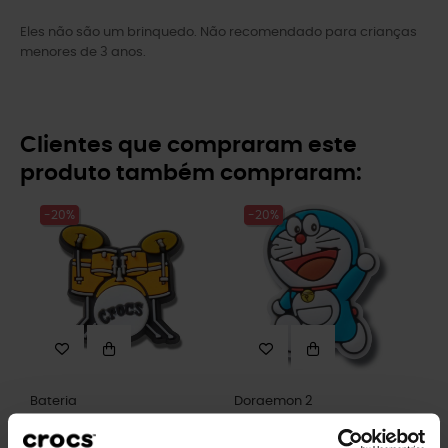
Eles não são um brinquedo. Não recomendado para crianças
menores de 3 anos.
Clientes que compraram este
produto também compraram:
-20%
-20%
Bateria
Doraemon 2
4,99 €
3,99 €
4,99 €
3,99 €