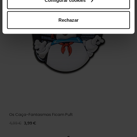
Rechazar
Os Caça-Fantasmas Ficam Puft
4,99 €
3,99 €