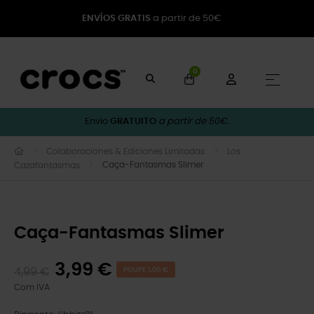
ENVÍOS GRATIS
a partir de 50€
0
Toggle
☰
Envio
GRATUITO
a partir de 50€.
Colaboraciones & Ediciones Limitadas
Los
Caça-Fantasmas Slimer
Cazafantasmas
Caça-Fantasmas Slimer
3,99 €
4,99 €
POUPE 1,00 €
Com IVA