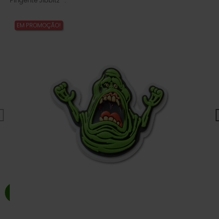
Pingente Jibbitz™.
EM PROMOÇÃO!