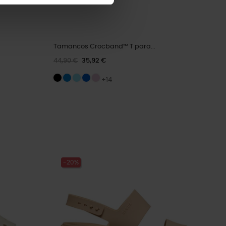
Tamancos Crocband™ T para...
44,90 €
35,92 €
+14
-20%