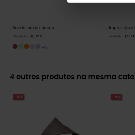
Sandálias de criança...
Impressão di
39,99 €
31,99 €
4,99 €
3,99 
+19
4 outros produtos na mesma cate
-30%
-20%