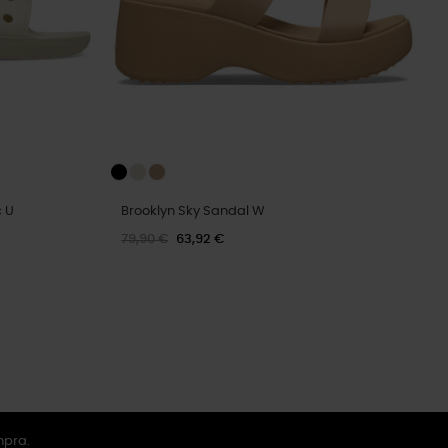
c U
Brooklyn Sky Sandal W
79,90 €
63,92 €
mpra.