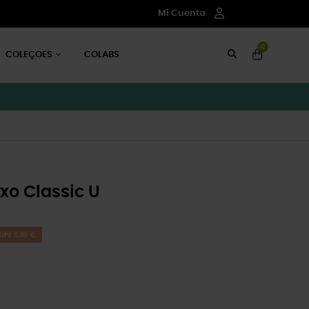
Mi Cuenta
0
COLEÇOES
COLABS
xo Classic U
UPE 5,98 €