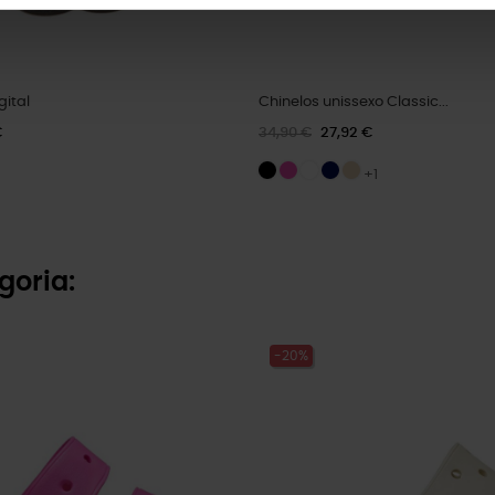
gital
Chinelos unissexo Classic...
€
34,90 €
27,92 €
+1
goria:
-20%