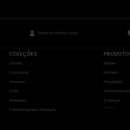
Entre na minha conta
COLEÇÕES
PRODUTO
Classic
Mulher
Crocband
Homem
Inmotion
Sandálias
Echo
Tamancos San
Getaway
Crianças
Botas
Colaborações e licenças