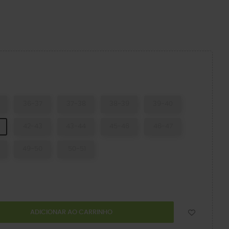
o
36-37
37-38
38-39
39-40
42-43
43-44
45-46
46-47
49-50
50-51
ADICIONAR AO CARRINHO