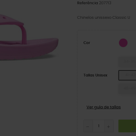
Referência
207713
Chinelos unissexo Classic U
Suc
Cor
34-35
41-42
Tallas Unisex
48-49
Ver guía de tallas