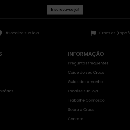
Inscreva-se já!
#Localize sua loja
Crocs.es (Españ
S
INFORMAÇÃO
Preguntas frequentes
Cuide do seu Crocs
Guias de tamanho
itários
Localize sua loja
Trabalhe Connosco
Sobre a Crocs
Contato