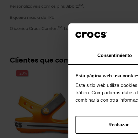
TM
Personalizáveis com os pins Jibbitz
.
Biqueira macia de TPU.
TM
O icónico Crocs Comfort
: Leves. Flexíveis. Conforto de 360 grau
Consentimiento
Clientes que compraram este prod
-20%
-20%
Esta página web usa cookie
Este sitio web utiliza cookie
tráfico. Compartimos datos d
combinarla con otra informac
Rechazar