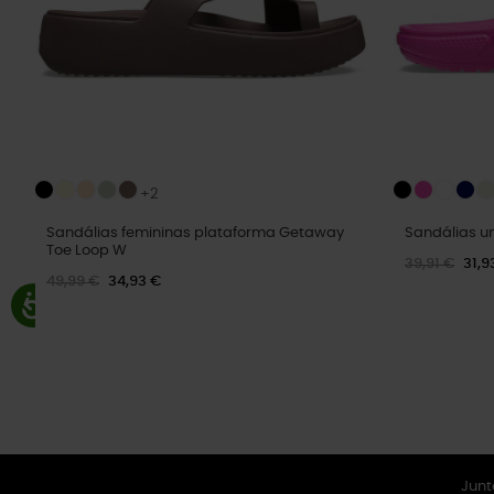
+2
Sandálias femininas plataforma Getaway
Sandálias un
Toe Loop W
39,91 €
31,9
49,99 €
34,93 €
Junt