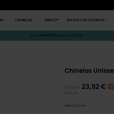
EM
CRIANÇAS
JIBBITZ™
BOLSOS Y ACCESORIOS
Envio
GRATUITO
a partir de 50€.
Chinelos Unisse
23,92 €
29,90 €
PO
Com IVA
Marca
Crocs