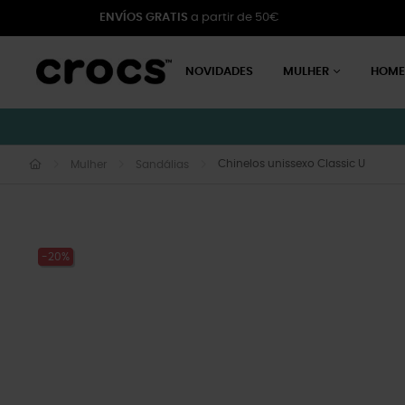
ENVÍOS GRATIS
a partir de 50€
NOVIDADES
MULHER
HOM
Chinelos unissexo Classic U
Mulher
Sandálias
-20%