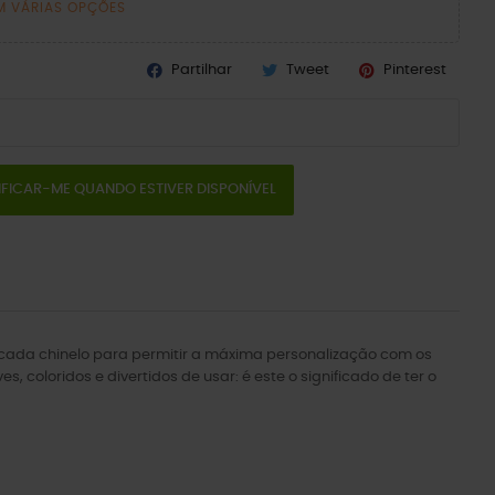
M VÁRIAS OPÇÕES
Partilhar
Tweet
Pinterest
IFICAR-ME QUANDO ESTIVER DISPONÍVEL
em cada chinelo para permitir a máxima personalização com os
, coloridos e divertidos de usar: é este o significado de ter o