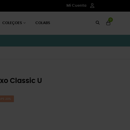
Mi Cuenta
0
COLEÇOES
COLABS
xo Classic U
UPE 20%