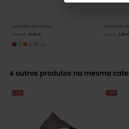
Sandálias de criança...
Impressão di
39,99 €
31,99 €
4,99 €
3,99 
+19
4 outros produtos na mesma cate
-30%
-20%