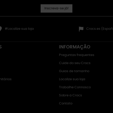
Inscreva-se já!
#Localize sua loja
Crocs.es (Españ
S
INFORMAÇÃO
Preguntas frequentes
Cuide do seu Crocs
Guias de tamanho
itários
Localize sua loja
Trabalhe Connosco
Sobre a Crocs
Contato