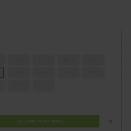
o
36-37
37-38
38-39
39-40
42-43
43-44
45-46
46-47
49-50
50-51
ADICIONAR AO CARRINHO