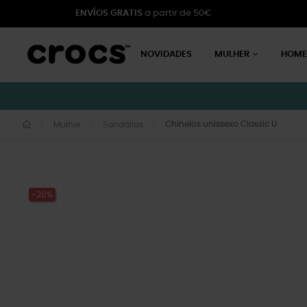
ENVÍOS GRATIS
a partir de 50€
NOVIDADES
MULHER
HOM
Chinelos unissexo Classic U
Mulher
Sandálias
-20%