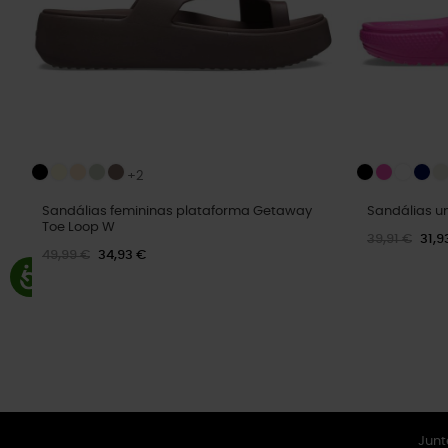
+2
Sandálias femininas plataforma Getaway
Sandálias un
Toe Loop W
39,91 €
31,9
49,99 €
34,93 €
Junt