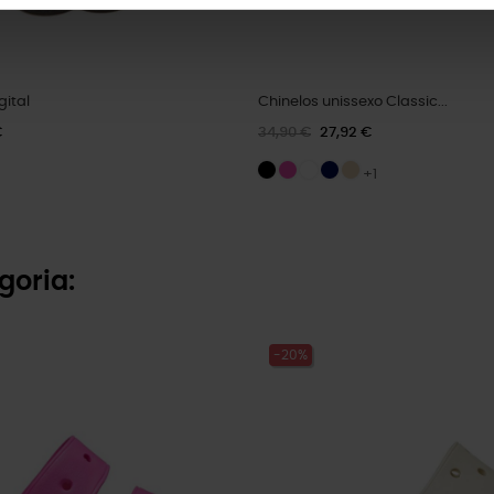
gital
Chinelos unissexo Classic...
€
34,90 €
27,92 €
+1
goria:
-20%