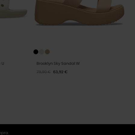
c U
Brooklyn Sky Sandal W
79,90 €
63,92 €
mpra.