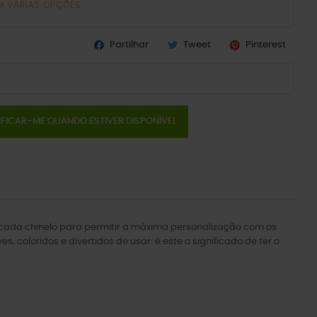
M VÁRIAS OPÇÕES
Partilhar
Tweet
Pinterest
IFICAR-ME QUANDO ESTIVER DISPONÍVEL
em cada chinelo para permitir a máxima personalização com os
, coloridos e divertidos de usar: é este o significado de ter o