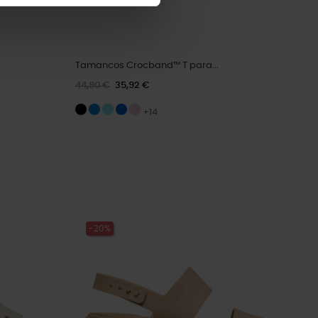
Tamancos Crocband™ T para...
44,90 €
35,92 €
+14
-20%