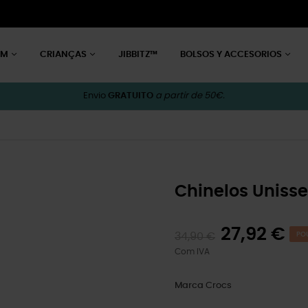
EM
CRIANÇAS
JIBBITZ™
BOLSOS Y ACCESORIOS
Envio
GRATUITO
a partir de 50€.
Chinelos Unisse
27,92 €
34,90 €
PO
Com IVA
Marca
Crocs