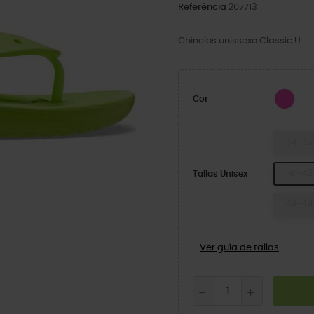
Referência
207713
Chinelos unissexo Classic U
Suc
Cor
34-35
41-42
Tallas Unisex
48-49
Ver guía de tallas