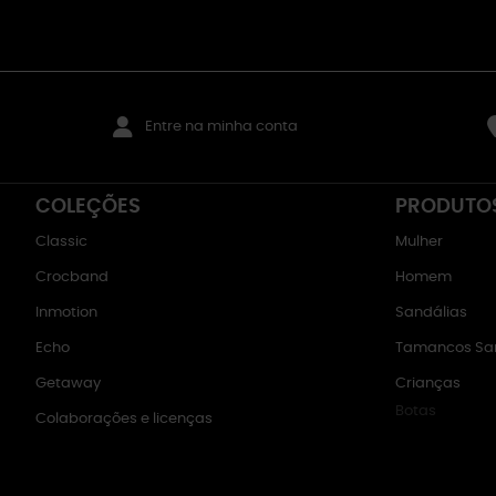
Entre na minha conta
COLEÇÕES
PRODUTO
Classic
Mulher
Crocband
Homem
Inmotion
Sandálias
Echo
Tamancos San
Getaway
Crianças
Botas
Colaborações e licenças