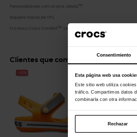
TM
Personalizáveis com os pins Jibbitz
.
Biqueira macia de TPU.
TM
O icónico Crocs Comfort
: Leves. Flexíveis. Conforto de 360 grau
Consentimiento
Clientes que compraram este prod
-20%
-20%
Esta página web usa cookie
Este sitio web utiliza cookie
tráfico. Compartimos datos d
combinarla con otra informac
Rechazar