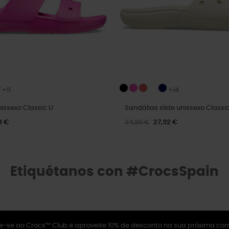
+11
+14
issexo Classic U
Sandálias slide unissexo Classi
3 €
34,90 €
27,92 €
Etiquétanos con #CrocsSpain
e-se ao Crocs™ Club e aproveite 10% de desconto na sua próxima co