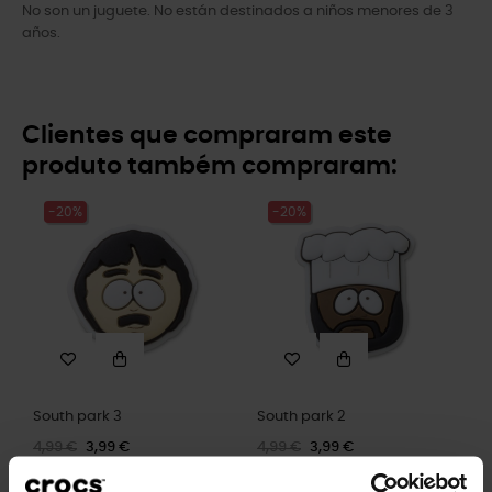
No son un juguete. No están destinados a niños menores de 3
años.
Clientes que compraram este
produto também compraram:
-20%
-20%
South park 3
South park 2
4,99 €
3,99 €
4,99 €
3,99 €