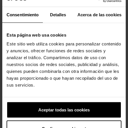
-20%
-20%
Consentimiento
Detalles
Acerca de las cookies
Esta página web usa cookies
Este sitio web utiliza cookies para personalizar contenido
y anuncios, ofrecer funciones de redes sociales y
analizar el tráfico. Compartimos datos de uso con
Tamancos infantis Classic K
South park 4
nuestros socios de redes sociales, publicidad y análisis,
44,90 €
35,92 €
4,99 €
3,99 €
quienes pueden combinarla con otra información que les
hayas proporcionado o que hayan recopilado del uso de
sus servicios.
3 outros produtos na mesma
categoria:
Aceptar todas las cookies
-20%