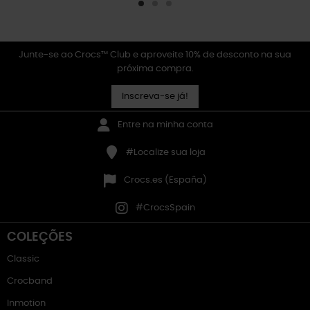
Junte-se ao Crocs™ Club e aproveite 10% de desconto na sua
próxima compra.
Inscreva-se já!
Entre na minha conta
#Localize sua loja
Crocs.es (España)
#CrocsSpain
COLEÇÕES
Classic
Crocband
Inmotion