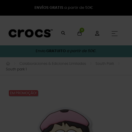
ENVÍOS GRATIS
a partir de 50€
0
Toggle
☰
Envio
GRATUITO
a partir de 50€.
Colaboraciones & Ediciones Limitadas
South Park
South park 1
EM PROMOÇÃO!