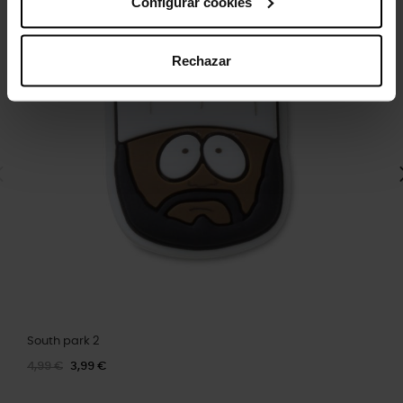
Configurar cookies
Rechazar
South park 2
4,99 €
3,99 €