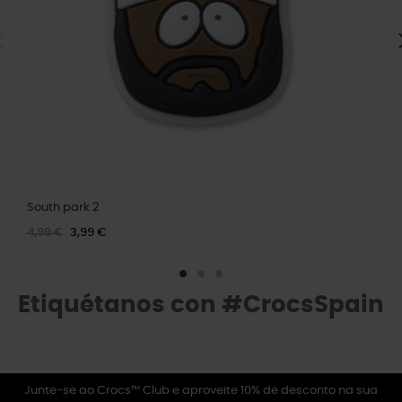
South park 2
4,99 €
3,99 €
Etiquétanos con #CrocsSpain
Junte-se ao Crocs™ Club e aproveite 10% de desconto na sua