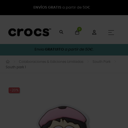
ENVÍOS GRATIS
a partir de 50€
0
Toggle
☰
Envio
GRATUITO
a partir de 50€.
Colaboraciones & Ediciones Limitadas
South Park
South park 1
-20%