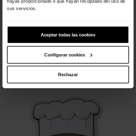
hayas proporcionado o que hayan recopilado del uso de
sus servicios.
Tamancos infantis Classic K
South park 4
44,90 €
35,92 €
4,99 €
3,99 €
Aceptar todas las cookies
3 outros produtos na mesma
Configurar cookies
categoria:
Rechazar
-20%