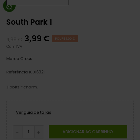
South Park 1
3,99 €
4,99 €
POUPE 1,00 €
Com IVA
Marca
Crocs
Referência
10016321
Jibbitz™ charm.
Ver guía de tallas
ADICIONAR AO CARRINHO