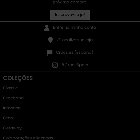
próxima compra.
Inscreva-se já!
Entre na minha conta
#Localize sua loja
Crocs.es (España)
#CrocsSpain
COLEÇÕES
Classic
Crocband
Inmotion
Echo
Getaway
Colaborações e licenças