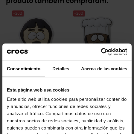
produto também compraram:
-20%
-20%
Consentimiento
Detalles
Acerca de las cookies
South park 3
South park 2
4,99 €
3,99 €
4,99 €
3,99 €
Esta página web usa cookies
Este sitio web utiliza cookies para personalizar contenido
-20%
-20%
y anuncios, ofrecer funciones de redes sociales y
analizar el tráfico. Compartimos datos de uso con
nuestros socios de redes sociales, publicidad y análisis,
quienes pueden combinarla con otra información que les