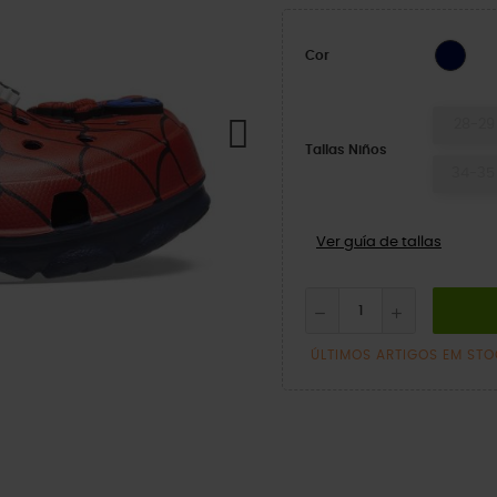
NAV
Cor
28-29
Tallas Niños
34-35
Ver guía de tallas
ÚLTIMOS ARTIGOS EM ST