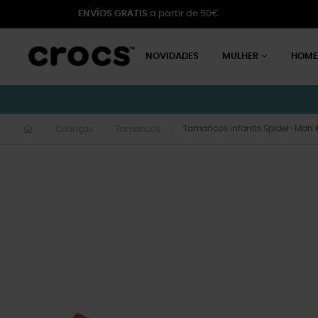
ENVÍOS GRATIS
a partir de 50€
NOVIDADES
MULHER
HOM
Tamancos infantis Spider-Man K 
Crianças
Tamancos