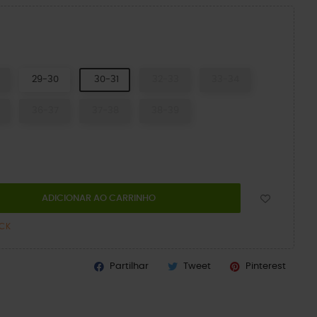
Y
29-30
30-31
32-33
33-34
36-37
37-38
38-39
ADICIONAR AO CARRINHO
OCK
Partilhar
Tweet
Pinterest