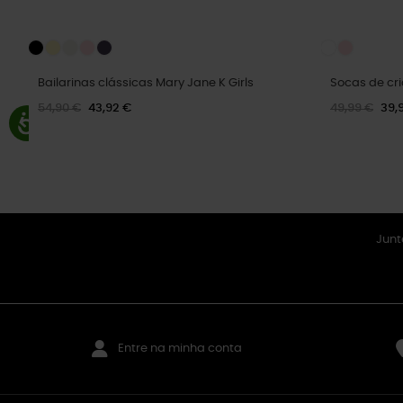
Bailarinas clássicas Mary Jane K Girls
Socas de cri
54,90 €
43,92 €
49,99 €
39,
Junt
Entre na minha conta