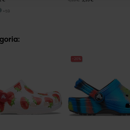
2 €
4,99 €
3,99 €
+59
goria:
-20%