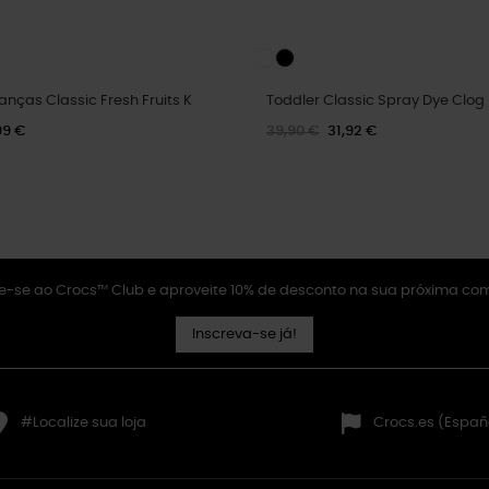
anças Classic Fresh Fruits K
Toddler Classic Spray Dye Clog
99 €
39,90 €
31,92 €
e-se ao Crocs™ Club e aproveite 10% de desconto na sua próxima co
Inscreva-se já!
#Localize sua loja
Crocs.es (Españ