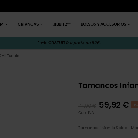
EM
CRIANÇAS
JIBBITZ™
BOLSOS Y ACCESORIOS
Envio
GRATUITO
a partir de 50€.
All Terrain
Tamancos Infant
59,92 €
74,90 €
PO
Com IVA
Tamancos infantis Spider-Man 