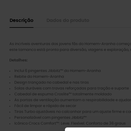
Descrição
Dados do produto
As incríveis aventuras dos jovens fãs do Homem-Aranha começ
este tamanco está pronto para diversão, viagens e exploração,
Detalhes:
Inclui 6 pingentes Jibbitz™ do Homem-Aranha
Rebite do Homem-Aranha
Design trançado no cabedal e nas tiras
Solas duráveis ​​com travas reforçadas para tração e suporte
Cabedal de espuma Croslite™ totalmente moldado
As portas de ventilação aumentam a respirabilidade e ajuda
Fácil de limpar e rápido de secar
Tiras Turbo ajustáveis ​​no calcanhar para um ajuste firme e co
Personalizável com pingentes Jibbitz™
Icônico Crocs Comfort™: Leve. Flexível. Conforto de 36 graus