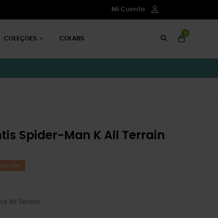
Mi Cuenta
0
COLEÇOES
COLABS
is Spider-Man K All Terrain
UPE 20%
K All Terrain