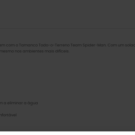
am com o Tamanco Todo-o-Terreno Team Spider-Man. Com um solado 
 mesmo nos ambientes mais difíceis.
m a eliminar a água
nfortável