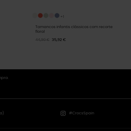
+1
Tamancos infantis clássicos com recorte
floral
44,90 €
35,92 €
mpra.
a)
#CrocsSpain