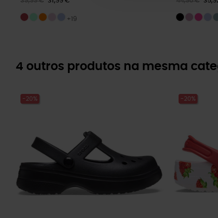
39,99 €
31,99 €
44,90 €
35,9
+19
4 outros produtos na mesma cate
-20%
-20%