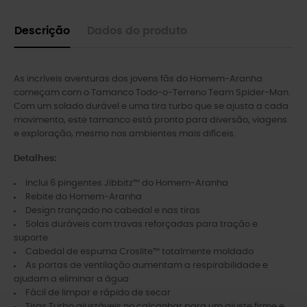
Descrição
Dados do produto
As incríveis aventuras dos jovens fãs do Homem-Aranha
começam com o Tamanco Todo-o-Terreno Team Spider-Man.
Com um solado durável e uma tira turbo que se ajusta a cada
movimento, este tamanco está pronto para diversão, viagens
e exploração, mesmo nos ambientes mais difíceis.
Detalhes:
Inclui 6 pingentes Jibbitz™ do Homem-Aranha
Rebite do Homem-Aranha
Design trançado no cabedal e nas tiras
Solas duráveis ​​com travas reforçadas para tração e
suporte
Cabedal de espuma Croslite™ totalmente moldado
As portas de ventilação aumentam a respirabilidade e
ajudam a eliminar a água
Fácil de limpar e rápido de secar
Tiras Turbo ajustáveis ​​no calcanhar para um ajuste firme e