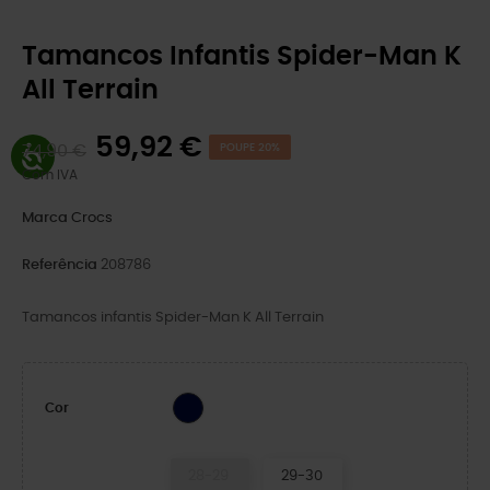
Tamancos Infantis Spider-Man K
All Terrain
59,92 €
74,90 €
POUPE 20%
Com IVA
Marca
Crocs
Referência
208786
Tamancos infantis Spider-Man K All Terrain
NAVY
Cor
28-29
29-30