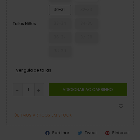
30-31
32-33
33-34
34-35
Tallas Niños
36-37
37-38
38-39
Ver guía de tallas
ADICIONAR AO CARRINHO
ÚLTIMOS ARTIGOS EM STOCK
Partilhar
Tweet
Pinterest