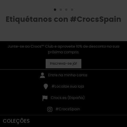
Etiquétanos con #CrocsSpain
Junte-se ao Crocs™ Club e aproveite 10% de desconto na sua
próxima compra.
Inscreva-se já!
Entre na minha conta
#Localize sua loja
Crocs.es (España)
#CrocsSpain
COLEÇÕES