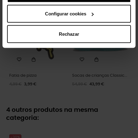
Configurar cookies
-20%
-20%
Rechazar
Fatia de pizza
Socas de crianças Classic...
4,99 €
3,99 €
54,99 €
43,99 €
4 outros produtos na mesma
categoria:
-20%