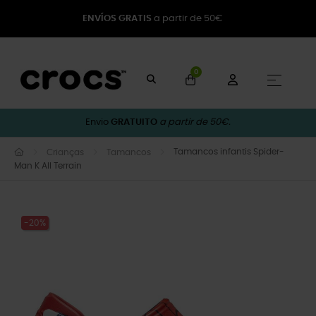
ENVÍOS GRATIS
a partir de 50€
0
Toggle
☰
Envio
GRATUITO
a partir de 50€.
Tamancos infantis Spider-
Crianças
Tamancos
Man K All Terrain
-20%