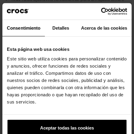
confortável
Personalizável com pingentes Jibbitz™
Icônico Crocs Comfort™: Leve. Flexível. Conforto de 36 graus
Consentimiento
Detalles
Acerca de las cookies
Clientes que compraram este
Esta página web usa cookies
produto também compraram:
Este sitio web utiliza cookies para personalizar contenido
y anuncios, ofrecer funciones de redes sociales y
-20%
-20%
analizar el tráfico. Compartimos datos de uso con
nuestros socios de redes sociales, publicidad y análisis,
quienes pueden combinarla con otra información que les
hayas proporcionado o que hayan recopilado del uso de
sus servicios.
Sandálias de criança...
Tamancos infantis Classic K
Aceptar todas las cookies
39,99 €
31,99 €
44,90 €
35,92 €