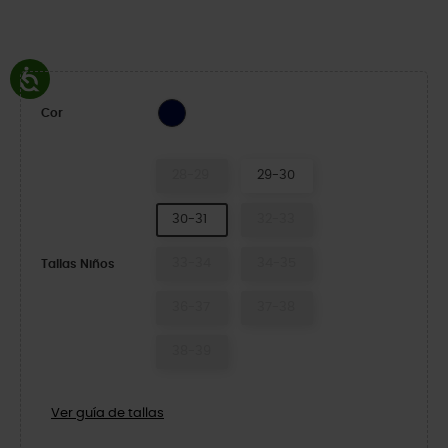
NAVY
Cor
28-29
29-30
30-31
32-33
33-34
34-35
Tallas Niños
36-37
37-38
38-39
Ver guía de tallas