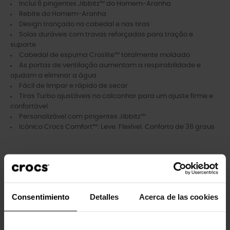
Inclui 6 pingentes Jibbitz™ do Homem-Aranha
Rebite do Homem-Aranha
Design trançado no cabedal e nas tiras
Solas duráveis ​​com travas reforçadas para tração e
suporte
Cabedal de espuma Croslite™ totalmente moldado
As portas de ventilação aumentam a respirabilidade e
ajudam a eliminar a água
Fácil de limpar e rápido de secar
Tiras Turbo ajustáveis ​​no calcanhar para um ajuste firme e
confortável
Personalizável com pingentes Jibbitz™
Icônico Crocs Comfort™: Leve. Flexível. Conforto de 36 graus
Clientes que compraram este
produto também compraram:
Consentimiento
Detalles
Acerca de las cookies
-20%
-20%