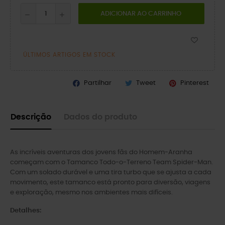
ADICIONAR AO CARRINHO
ÚLTIMOS ARTIGOS EM STOCK
Partilhar
Tweet
Pinterest
Descrição
Dados do produto
As incríveis aventuras dos jovens fãs do Homem-Aranha
começam com o Tamanco Todo-o-Terreno Team Spider-Man.
Com um solado durável e uma tira turbo que se ajusta a cada
movimento, este tamanco está pronto para diversão, viagens
e exploração, mesmo nos ambientes mais difíceis.
Detalhes: