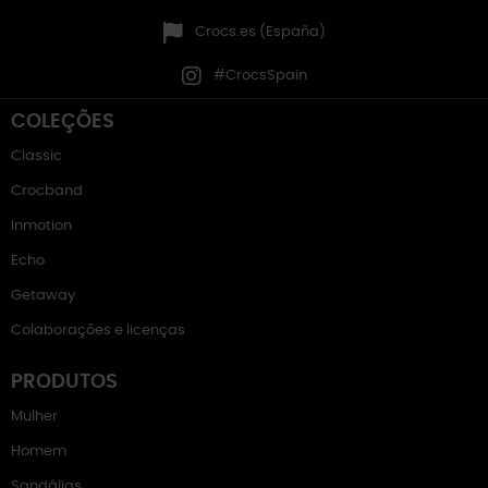
Crocs.es (España)
#CrocsSpain
COLEÇÕES
Classic
Crocband
Inmotion
Echo
Getaway
Colaborações e licenças
PRODUTOS
Mulher
Homem
Sandálias