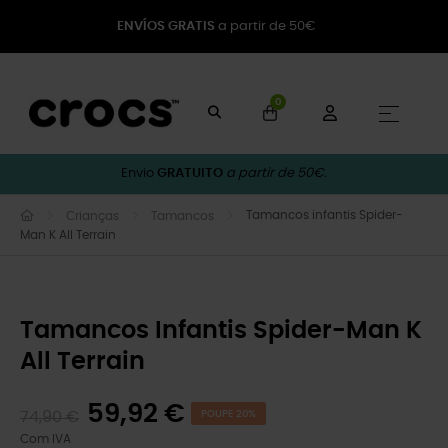
ENVÍOS GRATIS
a partir de 50€
0
Toggle
☰
Envio
GRATUITO
a partir de 50€.
Tamancos infantis Spider-
Crianças
Tamancos
Man K All Terrain
Tamancos Infantis Spider-Man K
All Terrain
59,92 €
74,90 €
POUPE 20%
Com IVA