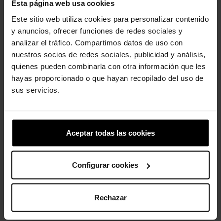
Esta página web usa cookies
Este sitio web utiliza cookies para personalizar contenido
y anuncios, ofrecer funciones de redes sociales y
analizar el tráfico. Compartimos datos de uso con
nuestros socios de redes sociales, publicidad y análisis,
quienes pueden combinarla con otra información que les
Sandálias de criança...
Tamancos infantis Classic K
hayas proporcionado o que hayan recopilado del uso de
39,99 €
31,99 €
44,90 €
35,92 €
sus servicios.
-20%
-20%
Aceptar todas las cookies
Configurar cookies
Rechazar
Fatia de pizza
Socas de crianças Classic...