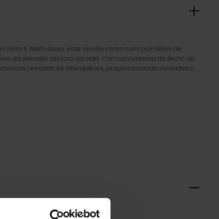
 Vista II. Além disso, esta versão conta com palmilhas de
asso da estrada sinuosa da vida. Com um sistema de fecho de
tamancos resistem às intempéries, proporcionando verdadeiro