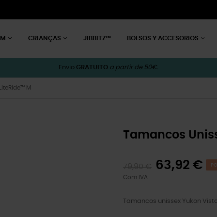
EM
CRIANÇAS
JIBBITZ™
BOLSOS Y ACCESORIOS
Envio
GRATUITO
a partir de 50€.
LiteRide™ M
Tamancos Unisse
63,92 €
79,90 €
PO
Com IVA
Tamancos unissex Yukon Vista 