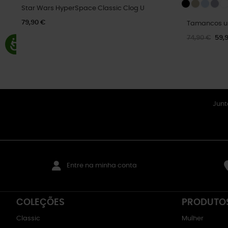
Star Wars HyperSpace Classic Clog U
79,90 €
Tamancos un
74,90 €
59,
Junt
Entre na minha conta
COLEÇÕES
PRODUTO
Classic
Mulher