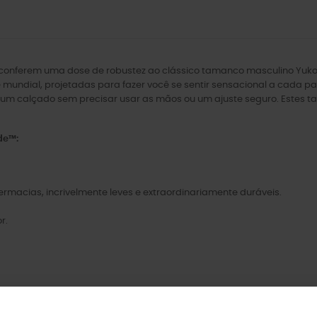
ar conferem uma dose de robustez ao clássico tamanco masculino Yukon
 mundial, projetadas para fazer você se sentir sensacional a cada p
e um calçado sem precisar usar as mãos ou um ajuste seguro. Estes 
de™:
rmacias, incrivelmente leves e extraordinariamente duráveis.
r.