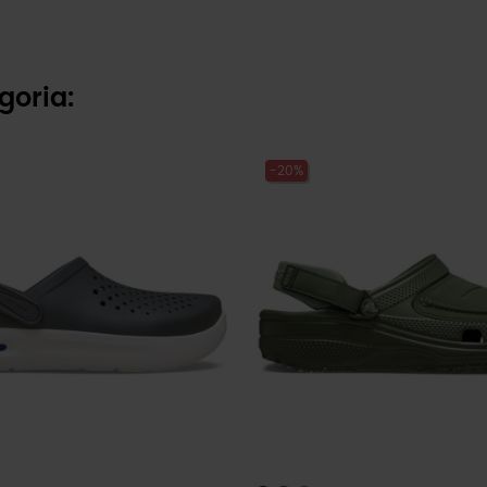
goria:
-20%