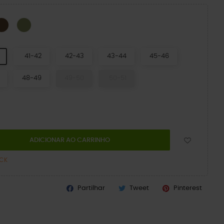
Espresso/Mushroom
Exército Verde
o/Cinzento Ardósia
41-42
42-43
43-44
45-46
48-49
49-50
50-51
ADICIONAR AO CARRINHO
OCK
Partilhar
Tweet
Pinterest