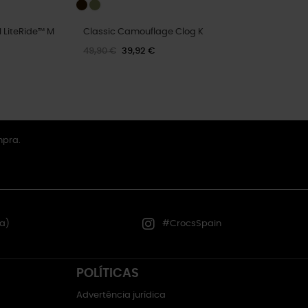
I LiteRide™ M
Classic Camouflage Clog K
49,90 €
39,92 €
mpra.
a)
#CrocsSpain
POLÍTICAS
Advertência jurídica