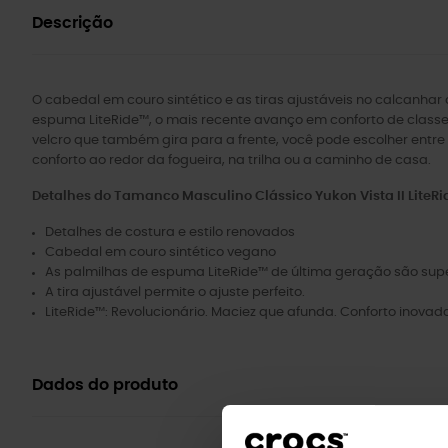
Descrição
O cabedal em couro sintético e as tiras ajustáveis ​​no calcanh
espuma LiteRide™, o mais recente avanço em conforto de classe
velcro que também gira para a frente, você pode escolher entr
conforto ao redor da fogueira, na trilha ou a caminho de casa.
Detalhes do Tamanco Masculino Clássico Yukon Vista II LiteRi
Detalhes de costura e estilo renovados
Cabedal em couro sintético vegano
As palmilhas de espuma LiteRide™ de última geração são supe
A tira ajustável permite o ajuste perfeito.
LiteRide™: Revolucionário. Maciez que afunda. Conforto inovado
Dados do produto