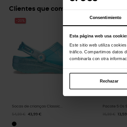
Clientes que compraram este prod
Consentimiento
-20%
-20%
Esta página web usa cookie
Este sitio web utiliza cookie
tráfico. Compartimos datos d
combinarla con otra informac
Rechazar
Socas de crianças Classic...
Pacote 5 Os 
54,99 €
43,99 €
16,99 €
13,59