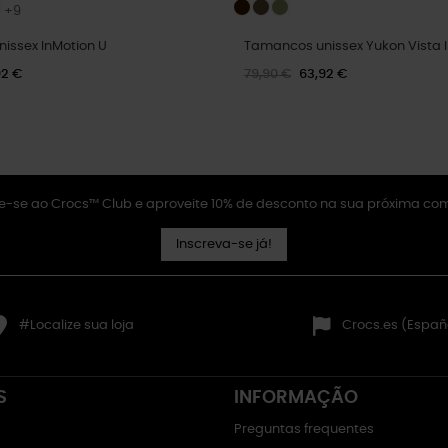
+9
issex InMotion U
Tamancos unissex Yukon Vista I
92 €
79,90 €
63,92 €
e-se ao Crocs™ Club e aproveite 10% de desconto na sua próxima co
Inscreva-se já!
#Localize sua loja
Crocs.es (Españ
S
INFORMAÇÃO
Preguntas frequentes