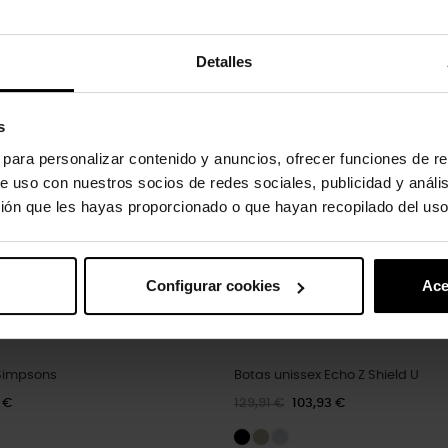
uto também compraram:
Detalles
-20%
s
s para personalizar contenido y anuncios, ofrecer funciones de re
e uso con nuestros socios de redes sociales, publicidad y análi
ión que les hayas proporcionado o que hayan recopilado del uso
Configurar cookies
Ace
Simpsons
Botas unissex Echo Z Shield U
 €
129,91 €
103,93 €