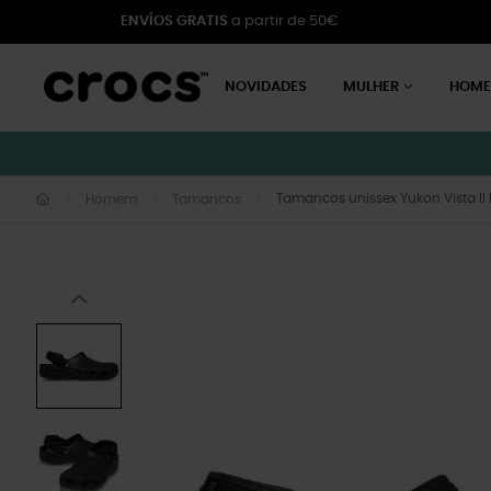
ENVÍOS GRATIS
a partir de 50€
NOVIDADES
MULHER
HOM
Tamancos unissex Yukon Vista II 
Homem
Tamancos