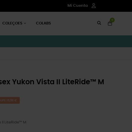
Mi Cuenta
0
COLEÇOES
COLABS
x Yukon Vista II LiteRide™ M
UPE 15,98 €
II LiteRide™ M