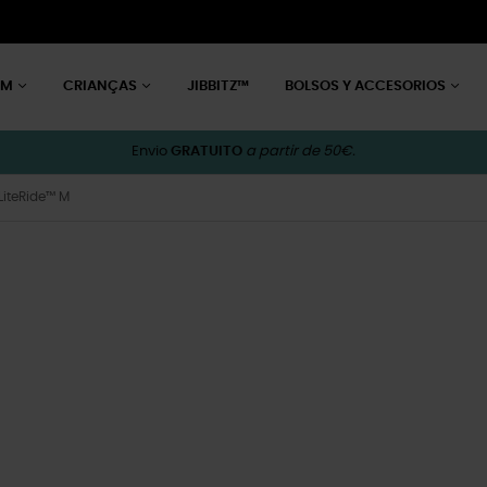
EM
CRIANÇAS
JIBBITZ™
BOLSOS Y ACCESORIOS
Envio
GRATUITO
a partir de 50€.
LiteRide™ M