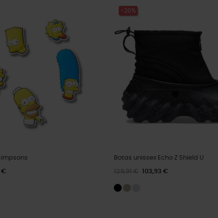
-20%
Simpsons
Botas unissex Echo Z Shield U
 €
129,91 €
103,93 €