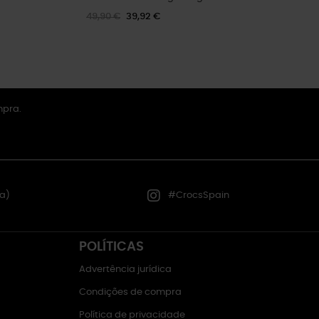
49,90 €
39,92 €
mpra.
a)
#CrocsSpain
POLÍTICAS
Advertência jurídica
Condições de compra
Política de privacidade