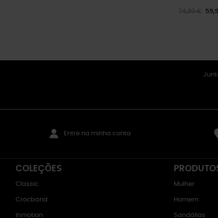
74,90 €
59,
Junt
Entre na minha conta
COLEÇÕES
PRODUTO
Classic
Mulher
Crocband
Homem
Inmotion
Sandálias