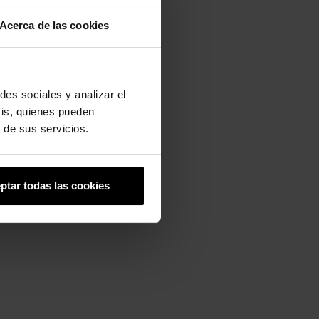
Acerca de las cookies
clássico tamanco masculino Yukon
conforto de classe mundial,
istema de fecho de velcro que
juste seguro. Estes tamancos
inho de casa.
des sociales y analizar el
sis, quienes pueden
 de sus servicios.
rdinariamente duráveis.
ptar todas las cookies