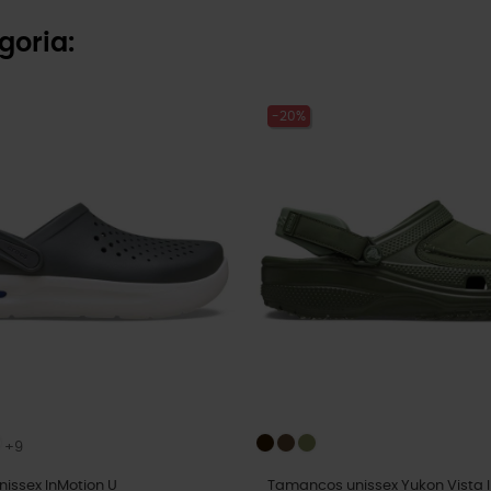
goria:
-20%
+9
issex InMotion U
Tamancos unissex Yukon Vista I