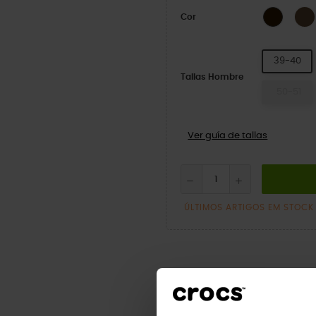
Preto/C
Cor
39-40
Tallas Hombre
50-51
Ver guía de tallas
ÚLTIMOS ARTIGOS EM STOCK
Descrição
Dados do 