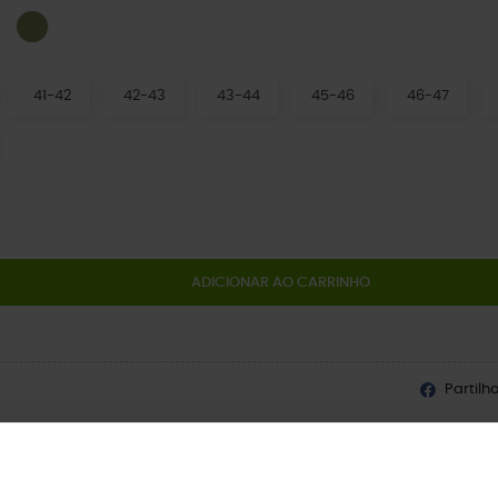
Espresso/Mushroom
Exército Verde
inzento Ardósia
41-42
42-43
43-44
45-46
46-47
ADICIONAR AO CARRINHO
Partilh
produto