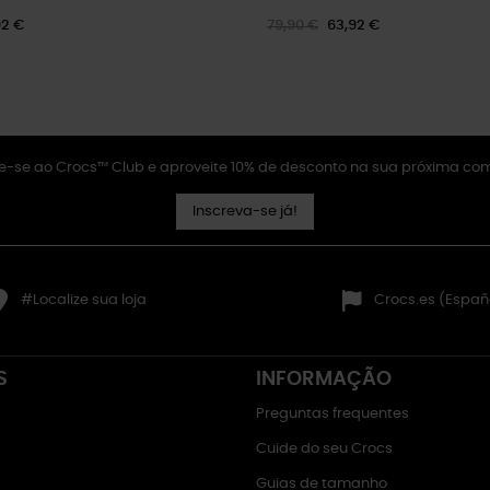
92 €
79,90 €
63,92 €
e-se ao Crocs™ Club e aproveite 10% de desconto na sua próxima co
Inscreva-se já!
#Localize sua loja
Crocs.es (Españ
S
INFORMAÇÃO
Preguntas frequentes
Cuide do seu Crocs
Guias de tamanho