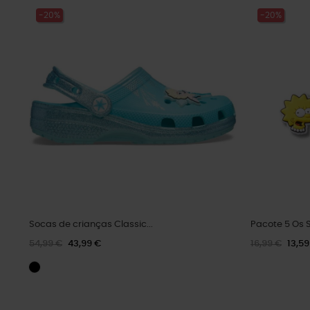
-20%
-20%
Socas de crianças Classic...
Pacote 5 Os 
54,99 €
43,99 €
16,99 €
13,59