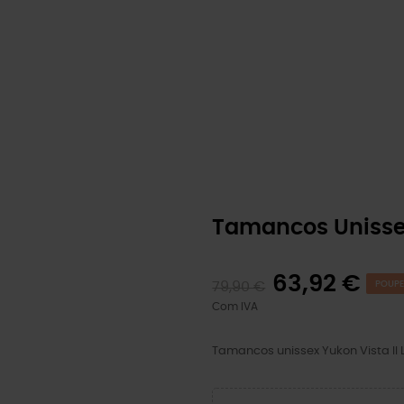
Tamancos Unissex
63,92 €
79,90 €
POUPE
Com IVA
Tamancos unissex Yukon Vista II 