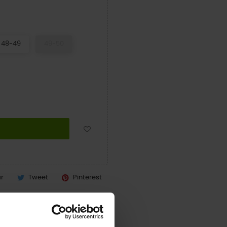
48-49
49-50
ar
Tweet
Pinterest