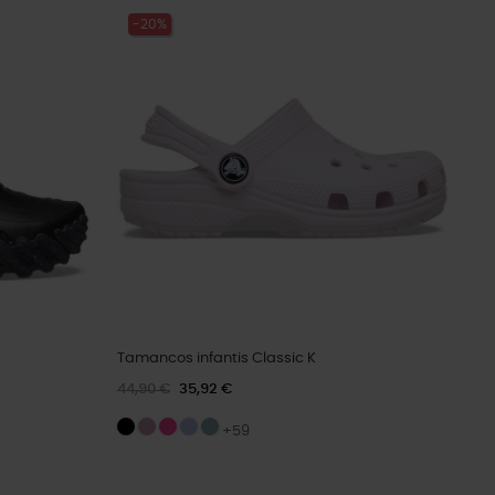
-20%
Tamancos infantis Classic K
44,90 €
35,92 €
+59