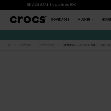
ENVÍOS GRATIS
a partir de 50€
NOVIDADES
MULHER
HOM
Tamancos unissex Yukon Vista II 
Homem
Tamancos