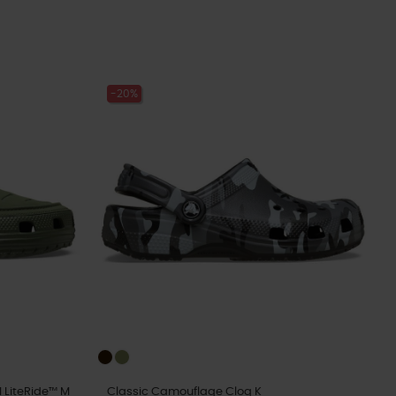
-20%
I LiteRide™ M
Classic Camouflage Clog K