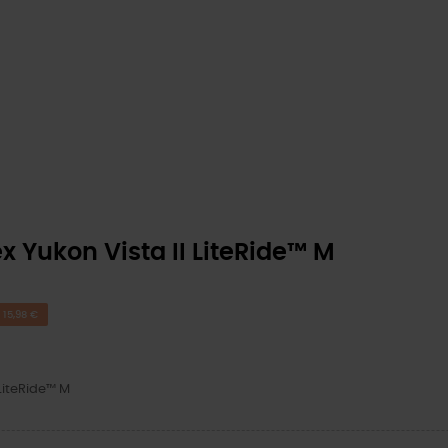
 Yukon Vista II LiteRide™ M
 15,98 €
LiteRide™ M