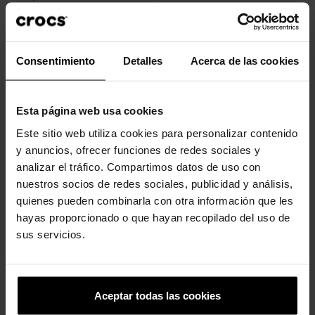
Interior
100% Croslite™
Consentimiento
Detalles
Acerca de las cookies
Referências específicas
Esta página web usa cookies
Clientes que compraram este
Este sitio web utiliza cookies para personalizar contenido
produto também compraram:
y anuncios, ofrecer funciones de redes sociales y
analizar el tráfico. Compartimos datos de uso con
-20%
-20%
nuestros socios de redes sociales, publicidad y análisis,
quienes pueden combinarla con otra información que les
hayas proporcionado o que hayan recopilado del uso de
sus servicios.
Aceptar todas las cookies
Socas de crianças Classic...
Pacote 5 Os Simpsons