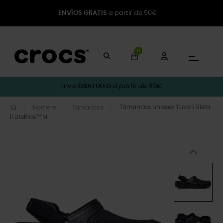
ENVÍOS GRATIS
a partir de 50€
0
Toggle
☰
Envio
GRATUITO
a partir de 50€.
Tamancos unissex Yukon Vista
Homem
Tamancos
II LiteRide™ M