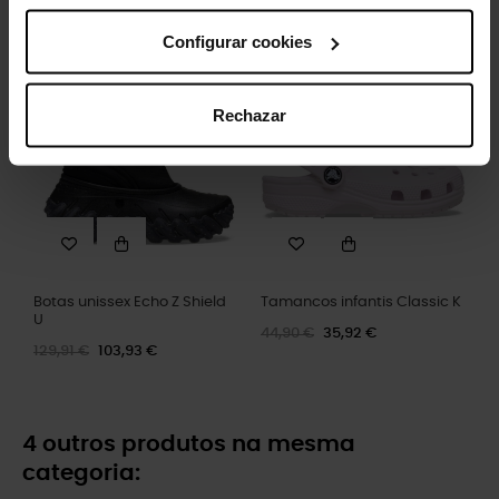
54,99 €
43,99 €
16,99 €
13,59 €
Configurar cookies
-20%
-20%
Rechazar
Botas unissex Echo Z Shield
Tamancos infantis Classic K
U
44,90 €
35,92 €
129,91 €
103,93 €
4 outros produtos na mesma
categoria: