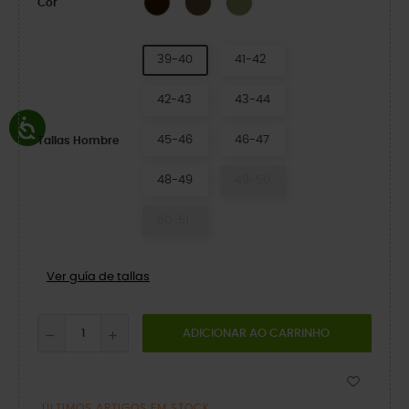
Cor
39-40
41-42
42-43
43-44
45-46
46-47
Tallas Hombre
48-49
49-50
50-51
Ver guía de tallas
ADICIONAR AO CARRINHO
ÚLTIMOS ARTIGOS EM STOCK