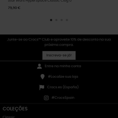
Star Wars HyperSpace Classic Clog U
79,90 €
Junte-se ao Crocs™ Club e aproveite 10% de desconto na sua
próxima compra.
Inscreva-se já!
Entre na minha conta
#Localize sua loja
Crocs.es (España)
#CrocsSpain
COLEÇÕES
Classic