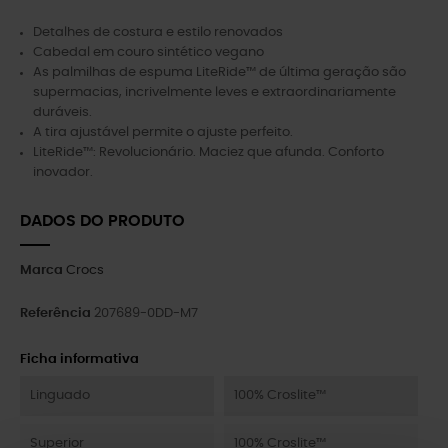
Detalhes de costura e estilo renovados
Cabedal em couro sintético vegano
As palmilhas de espuma LiteRide™ de última geração são
supermacias, incrivelmente leves e extraordinariamente
duráveis.
A tira ajustável permite o ajuste perfeito.
LiteRide™: Revolucionário. Maciez que afunda. Conforto
inovador.
DADOS DO PRODUTO
Marca
Crocs
Referência
207689-0DD-M7
Ficha informativa
Linguado
100% Croslite™
Superior
100% Croslite™