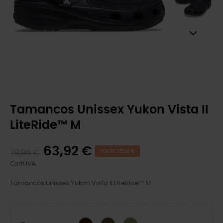
Tamancos Unissex Yukon Vista II
LiteRide™ M
63,92 €
79,90 €
POUPE 15,98 €
Com IVA
Tamancos unissex Yukon Vista II LiteRide™ M
Espresso/Mushroom
Exército Verde
Preto/Cinzento Ardósia