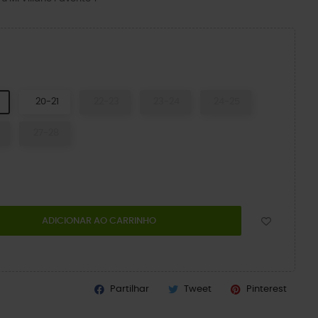
CK
20-21
22-23
23-24
24-25
27-28
ADICIONAR AO CARRINHO
Partilhar
Tweet
Pinterest