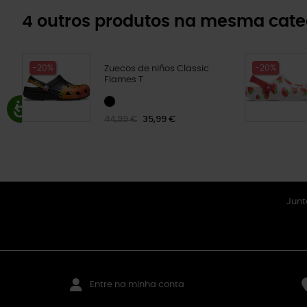
4 outros produtos na mesma cate
-20%
-20%
Zuecos de niños Classic
Flames T
44,99 €
35,99 €
Junt
Entre na minha conta