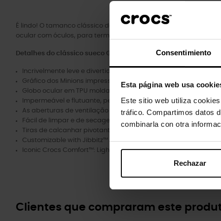
É lindo! O tamanco clássico dos Minions foi concebido para s
ocular com óculos, para terminar o visual essencial dos Minions
Consentimiento
Detalhes do clássico sueco Gru O meu vilão preferido K:
Incrivelmente leve e divertido de usar.
Gráfico dos Minions impresso à medida.
Esta página web usa cookie
Globo ocular em TPU moldado com máscara na correia do torn
Este sitio web utiliza cookie
Impermeável e flutuante, pesa apenas alguns gramas.
As aberturas de ventilação permitem respirar e ajudam a expel
tráfico. Compartimos datos d
Fácil de limpar e de secagem rápida.
combinarla con otra informac
Tiras de calcanhar pivotantes para um ajuste mais seguro.
Customizable with Jibbitz™ charms.
Iconic Crocs Comfort™: Lightweight. Flexible. 360-degree comfo
Rechazar
Clientes que compraram este prod