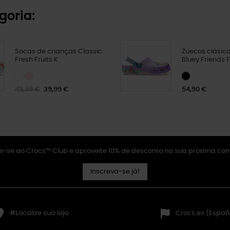
goria:
Socas de crianças Classic
Zuecos clásico
Fresh Fruits K
Bluey Friends 
49,99 €
39,99 €
54,90 €
e-se ao Crocs™ Club e aproveite 10% de desconto na sua próxima co
Inscreva-se já!
#Localize sua loja
Crocs.es (Españ