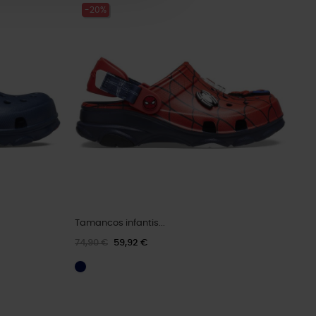
-20%
Tamancos infantis...
74,90 €
59,92 €