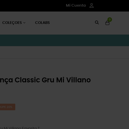
Mi Cuenta
0
COLEÇOES
COLABS
nça Classic Gru Mi Villano
OUPE 20%
 Mi Villano Favorito T