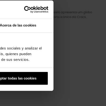
e ganga estampado. A tira do tornozelo apresenta um globo
odo o design é sustentado pelo conforto icónico da Crocs.
Acerca de las cookies
des sociales y analizar el
sis, quienes pueden
 de sus servicios.
ptar todas las cookies