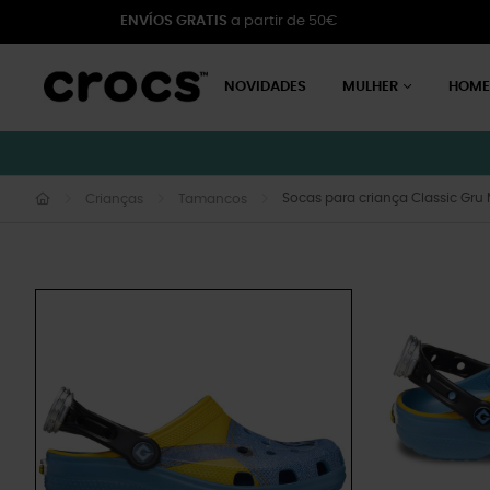
ENVÍOS GRATIS
a partir de 50€
NOVIDADES
MULHER
HOM
Socas para criança Classic Gru M
Crianças
Tamancos