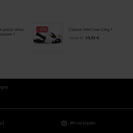
-20%
s para niños
Classic IAM Cow Clog T
Forever T
49,90 €
39,92 €
mpra.
a)
#CrocsSpain