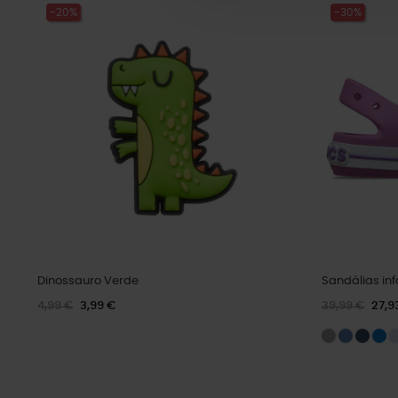
-20%
-30%
Dinossauro Verde
Sandálias infa
4,99 €
3,99 €
39,99 €
27,9