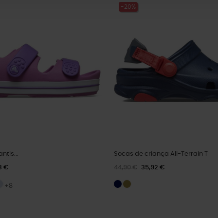
-20%
ntis...
Socas de criança All-Terrain T
3 €
44,90 €
35,92 €
+8