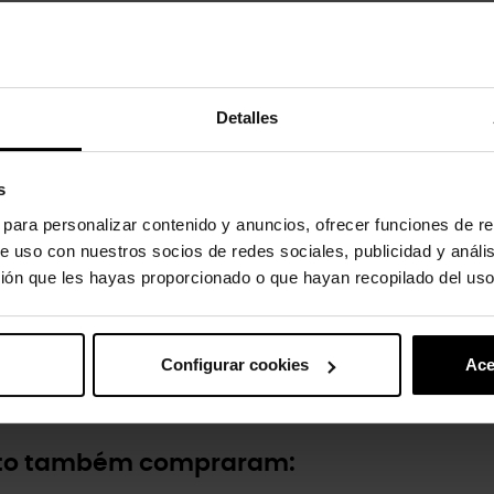
e parecer com a sua personagem amarela favorita, com um macacão d
. Os logótipos dos Minions adornam o rebite e o calcanhar, enquanto t
Detalles
s
ozelo.
s para personalizar contenido y anuncios, ofrecer funciones de re
ir a água e os detritos.
e uso con nuestros socios de redes sociales, publicidad y análi
ión que les hayas proporcionado o que hayan recopilado del uso
rt.
Configurar cookies
Ace
uto também compraram: