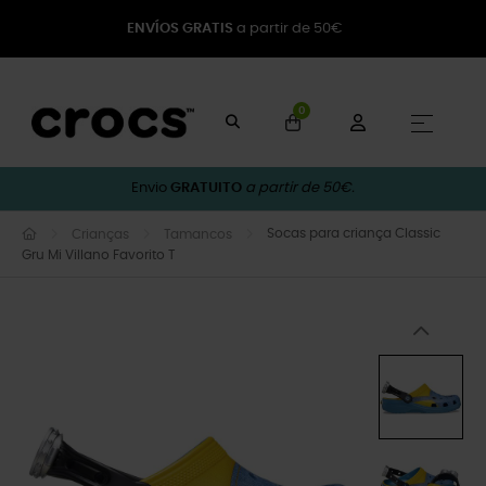
ENVÍOS GRATIS
a partir de 50€
0
Toggle
☰
Envio
GRATUITO
a partir de 50€.
Socas para criança Classic
Crianças
Tamancos
Gru Mi Villano Favorito T