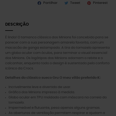
Partilhar
Tweet
Pinterest
DESCRIÇÃO
É lindo! O tamanco clássico dos Minions foi concebido para se
parecer com a sua personagem amarela favorita, com um
macacão de ganga estampado. A tira do tornozelo apresenta
um globo ocular com óculos, para terminar o visual essencial
dos Minions. Os logótipos dos Minions adornam o rebite e o
calcanhar, enquanto todo o design é sustentado pelo conforto
icónico da Crocs.
Detalhes do clássico sueco Gru O meu vilão preferido K:
Incrivelmente leve e divertido de usar.
Gráfico dos Minions impresso à medida.
Globo ocular em TPU moldado com máscara na correia do
tornozelo.
Impermeável e flutuante, pesa apenas alguns gramas.
As aberturas de ventilação permitem respirar e ajudam a