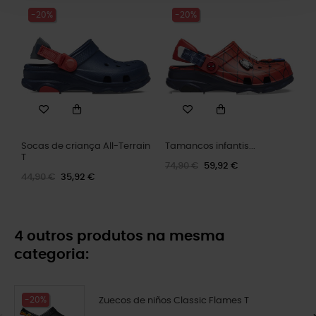
-20%
-20%
Socas de criança All-Terrain
Tamancos infantis...
T
74,90 €
59,92 €
44,90 €
35,92 €
4 outros produtos na mesma
categoria:
-20%
Zuecos de niños Classic Flames T