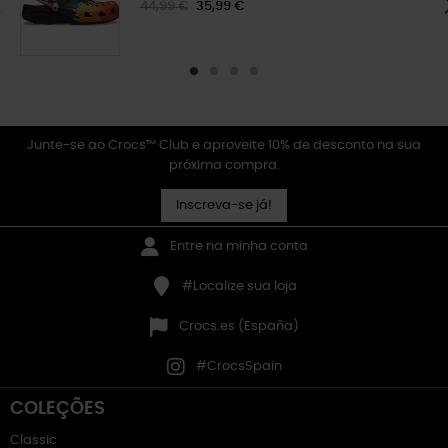
44,99 €
35,99 €
Junte-se ao Crocs™ Club e aproveite 10% de desconto na sua
próxima compra.
Inscreva-se já!
Entre na minha conta
#Localize sua loja
Crocs.es (España)
#CrocsSpain
COLEÇÕES
Classic