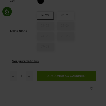
Cor
19-20
20-21
22-23
23-24
Tallas Niños
24-25
25-26
27-28
Ver guía de tallas
ADICIONAR AO CARRINHO