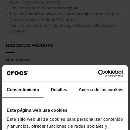
expelir a água e os detritos.
Fácil de limpar e de secagem rápida.
Tiras de calcanhar pivotantes para um ajuste mais seguro.
Customizable with Jibbitz™ charms.
Iconic Crocs Comfort™: Lightweight. Flexible. 360-degree
comfort.
DADOS DO PRODUTO
Marca
Crocs
Referência
SIN EAN_159_C4
Ficha informativa
Consentimiento
Detalles
Acerca de las cookies
Linguado
100% Croslite™
Esta página web usa cookies
Superior
100% Croslite™
Este sitio web utiliza cookies para personalizar contenido
Interior
100% Croslite™
y anuncios, ofrecer funciones de redes sociales y