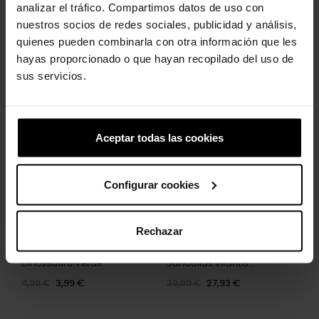
analizar el tráfico. Compartimos datos de uso con
nuestros socios de redes sociales, publicidad y análisis,
Referências específicas
quienes pueden combinarla con otra información que les
hayas proporcionado o que hayan recopilado del uso de
sus servicios.
Clientes que compraram este
produto também compraram:
-20%
-30%
Aceptar todas las cookies
Configurar cookies
Rechazar
Dinossauro Verde
Sandálias infantis...
4,99 €
3,99 €
39,99 €
27,93 €