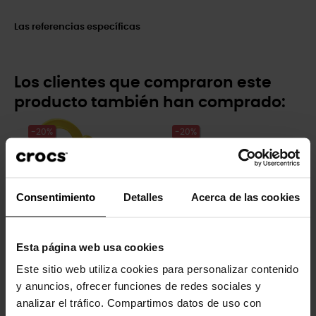
Las referencias específicas
Los clientes que compraron este
producto también han comprado:
-20%
-20%
Consentimiento
Detalles
Acerca de las cookies
Esta página web usa cookies
Handle It Rain Boot T
Zuecos de niños Crocband™
Este sitio web utiliza cookies para personalizar contenido
T
44,90 €
35,92 €
y anuncios, ofrecer funciones de redes sociales y
44,90 €
35,92 €
analizar el tráfico. Compartimos datos de uso con