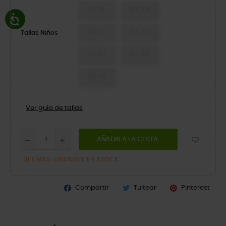
30-31
32-33
33-34
34-35
Tallas Niños
36-37
37-38
38-39
Ver guía de tallas
AÑADIR A LA CESTA
ÚLTIMAS UNIDADES EN STOCK
Compartir
Tuitear
Pinterest