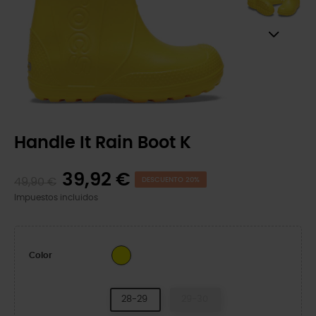
Handle It Rain Boot K
39,92 €
49,90 €
DESCUENTO 20%
Impuestos incluidos
Yellow
Color
28-29
29-30