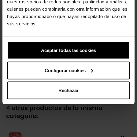
nuestros socios de redes sociales, publicidad y análisis,
quienes pueden combinarla con otra información que les
-20%
-20%
hayas proporcionado o que hayan recopilado del uso de
sus servicios.
Aceptar todas las cookies
Zuecos de niños Crocband™
Zuecos unisex Yukon Vista...
Configurar cookies
K
79,90 €
63,92 €
49,90 €
39,92 €
Rechazar
4 otros productos de la misma
categoría:
-20%