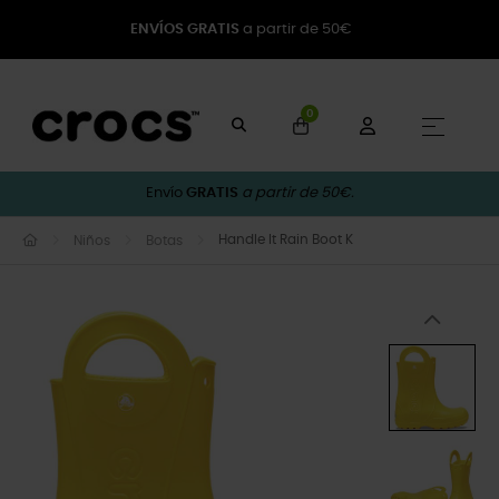
ENVÍOS GRATIS
a partir de 50€
0
Naveg
☰
Envío
GRATIS
a partir de 50€.
Handle It Rain Boot K
Niños
Botas