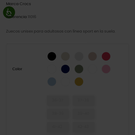
Marca
Crocs
Referencia
11016
Zuecos unisex para adultosos con línea sport en la suela.
Black
Stucco/Melon
Atmosphere
Quartz
Digital Raspberr
White
Navy
Cargo
White/Starfish
Pink Lemonade
Color
Blue Frost/Guava
White/Serene Green
Turmeric
36-37
37-38
38-39
39-40
41-42
42-43