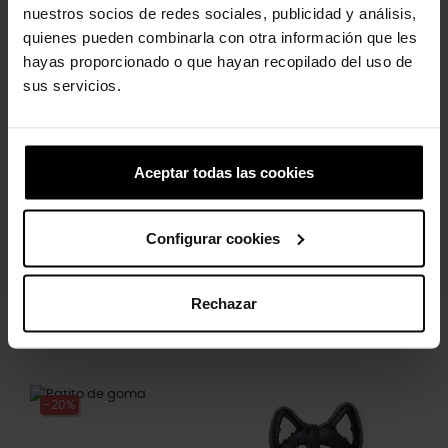
nuestros socios de redes sociales, publicidad y análisis,
quienes pueden combinarla con otra información que les
Los clientes que compraron este
hayas proporcionado o que hayan recopilado del uso de
producto también han comprado:
sus servicios.
-20%
-20%
Aceptar todas las cookies
Configurar cookies
Rechazar
Araña y telaraña elevada
Piña
5,99 €
4,79 €
4,99 €
3,99 €
-20%