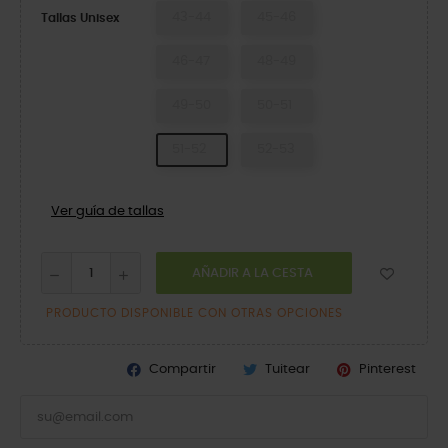
43-44
45-46
Tallas Unisex
46-47
48-49
49-50
50-51
51-52
52-53
Ver guía de tallas
AÑADIR A LA CESTA
PRODUCTO DISPONIBLE CON OTRAS OPCIONES
Compartir
Tuitear
Pinterest