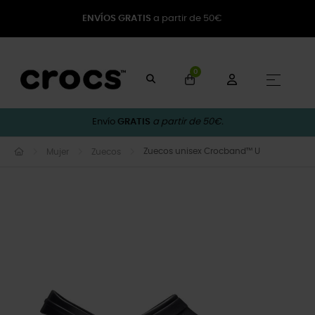
ENVÍOS GRATIS
a partir de 50€
0
Naveg
☰
Envío
GRATIS
a partir de 50€.
Zuecos unisex Crocband™ U
Mujer
Zuecos