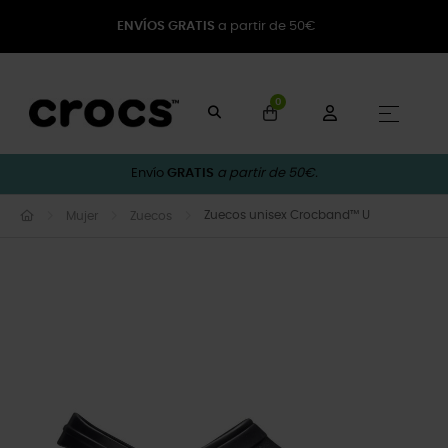
ENVÍOS GRATIS
a partir de 50€
0
Naveg
☰
Envío
GRATIS
a partir de 50€.
Zuecos unisex Crocband™ U
Mujer
Zuecos