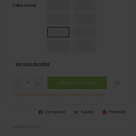
43-44
45-46
Tallas Unisex
46-47
48-49
49-50
50-51
51-52
52-53
Ver guía de tallas
AÑADIR A LA CESTA
PRODUCTO DISPONIBLE CON OTRAS OPCIONES
Compartir
Tuitear
Pinterest