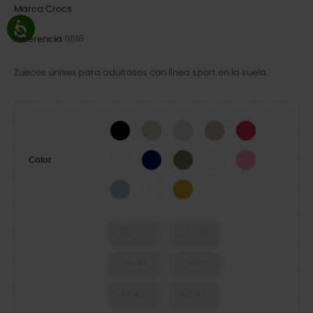
Marca
Crocs
Referencia
11016
Zuecos unisex para adultosos con línea sport en la suela.
Black
Stucco/Melon
Atmosphere
Quartz
Digital Raspberr
White
Navy
Cargo
White/Starfish
Pink Lemonade
Color
Blue Frost/Guava
White/Serene Green
Turmeric
36-37
37-38
38-39
39-40
41-42
42-43