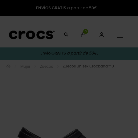
ENVÍOS GRATIS
a partir de 50€
0
Naveg
☰
Envío
GRATIS
a partir de 50€.
Zuecos unisex Crocband™ U
Mujer
Zuecos