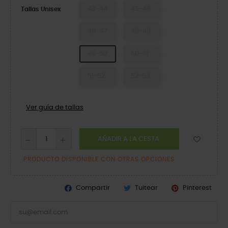
43-44
45-46
Tallas Unisex
46-47
48-49
49-50
50-51
51-52
52-53
Ver guía de tallas
AÑADIR A LA CESTA
PRODUCTO DISPONIBLE CON OTRAS OPCIONES
Compartir
Tuitear
Pinterest