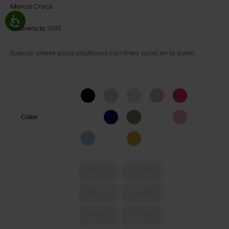
Marca
Crocs
Referencia
11016
Zuecos unisex para adultosos con línea sport en la suela.
Black
Stucco/Melon
Atmosphere
Quartz
Digital Raspberr
White
Navy
Cargo
White/Starfish
Pink Lemonade
Color
Blue Frost/Guava
White/Serene Green
Turmeric
36-37
37-38
38-39
39-40
41-42
42-43