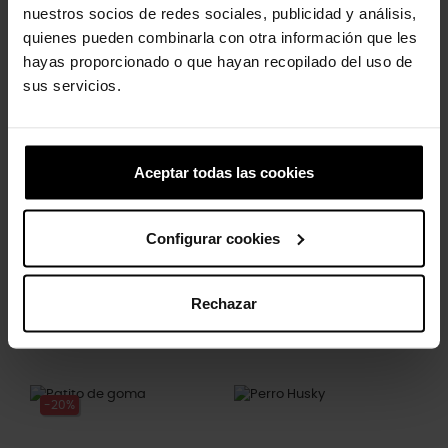
nuestros socios de redes sociales, publicidad y análisis,
quienes pueden combinarla con otra información que les
Los clientes que compraron este
hayas proporcionado o que hayan recopilado del uso de
producto también han comprado:
sus servicios.
-20%
-20%
Aceptar todas las cookies
Configurar cookies
Rechazar
Araña y telaraña elevada
Piña
5,99 €
4,79 €
4,99 €
3,99 €
-20%