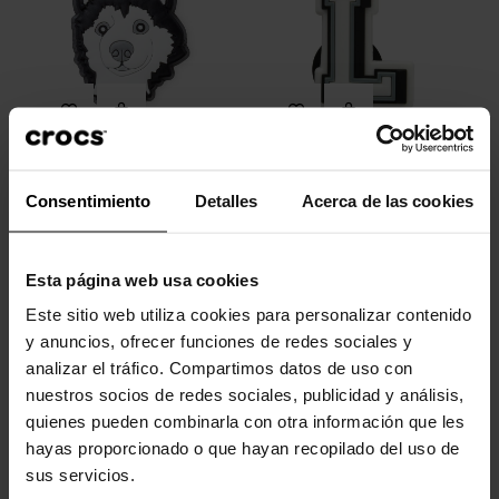
Perro Husky
Letra L
Consentimiento
Detalles
Acerca de las cookies
4,99 €
4,99 €
3,99 €
Esta página web usa cookies
-20%
-20%
Este sitio web utiliza cookies para personalizar contenido
y anuncios, ofrecer funciones de redes sociales y
analizar el tráfico. Compartimos datos de uso con
nuestros socios de redes sociales, publicidad y análisis,
quienes pueden combinarla con otra información que les
hayas proporcionado o que hayan recopilado del uso de
sus servicios.
Flor rosa
Pez estrella