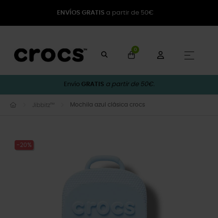
ENVÍOS GRATIS
a partir de 50€
0
Naveg
☰
Envío
GRATIS
a partir de 50€.
Mochila azul clásica crocs
Jibbitz™
-20%