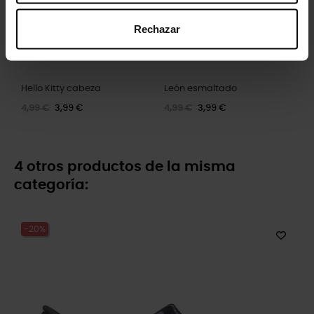
Rechazar
Hello Kitty cabeza
León esmaltado
4,99 €
3,99 €
4,99 €
3,99 €
4 otros productos de la misma
categoría:
-20%