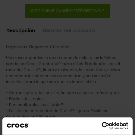
NOTIFICARME CUANDO ESTÉ DISPONIBLE.
Descripción
Detalles del producto
Deportivas. Elegantes. Cómodas.
Una raya deportiva le da un toque de color a las icónicas
sandalias Crocs Crocband™ para niños. Fabricadas con el
material Croslite™, ligero y resistente, las plantillas y suelas
contorneadas ofrecen una comodidad y una sujeción
increíbles para lo que sea que te depare el día.
- Correas giratorias en el talón para un ajuste más seguro.
- Fáciles de limpiar.
- Personalizables con Jibbitz™.
- La icónica comodidad de Crocs™: ligeras. Flexibles.
Comodidad en 360 grados.