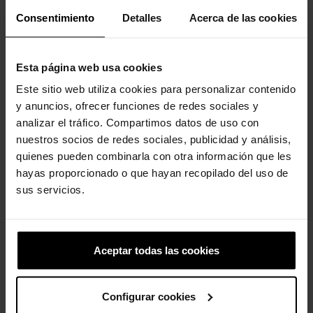
Consentimiento
Detalles
Acerca de las cookies
Los clientes que compraron este
producto también han comprado:
Esta página web usa cookies
-20%
-20%
Este sitio web utiliza cookies para personalizar contenido
y anuncios, ofrecer funciones de redes sociales y
analizar el tráfico. Compartimos datos de uso con
nuestros socios de redes sociales, publicidad y análisis,
quienes pueden combinarla con otra información que les
hayas proporcionado o que hayan recopilado del uso de
sus servicios.
Zuecos unisex Classic...
NBA Chicago Bulls
59,90 €
47,92 €
4,99 €
3,99 €
Aceptar todas las cookies
-20%
-20%
Configurar cookies