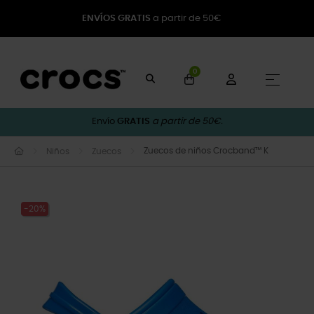
ENVÍOS GRATIS
a partir de 50€
0
Naveg
☰
Envío
GRATIS
a partir de 50€.
Zuecos de niños Crocband™ K
Niños
Zuecos
-20%