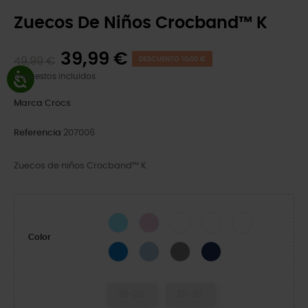
Zuecos De Niños Crocband™ K
39,99 €
49,99 €
DESCUENTO 10,00 €
Impuestos incluidos
Marca
Crocs
Referencia
207006
Zuecos de niños Crocband™ K
Ice Blue/White
Ballerina Pink
White/Navy
White/Green Ivy
White/Pink Crush
Color
Blue Bolt/Turbo Teal
Blue Frost/Guava
Slate Grey/Navy
Navy/Red
28-29
29-30