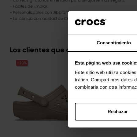
- Correas giratorias en el talón para un ajuste más seguro.
- Fáciles de limpiar.
- Personalizables con Jibbitz™.
- La icónica comodidad de Crocs™: ligeras. Flexibles. Comodida
Consentimiento
Los clientes que compraron este pr
Esta página web usa cookie
-20%
-20%
Este sitio web utiliza cookie
tráfico. Compartimos datos d
combinarla con otra informac
Rechazar