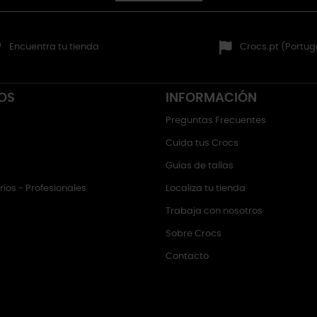
Encuentra tu tienda
Crocs.pt (Portug
OS
INFORMACIÓN
Preguntas Frecuentes
Cuida tus Crocs
Guías de tallas
ios - Profesionales
Localiza tu tienda
Trabaja con nosotros
Sobre Crocs
Contacto