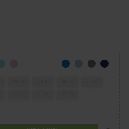
k
Ice Blue/White
Ballerina Pink
White/Navy
White/Green Ivy
White/Pink Crush
Blue Bolt/Turbo Teal
Blue Frost/Guava
Slate Grey/Navy
Navy/Red
29-30
30-31
32-33
33-34
36-37
37-38
38-39