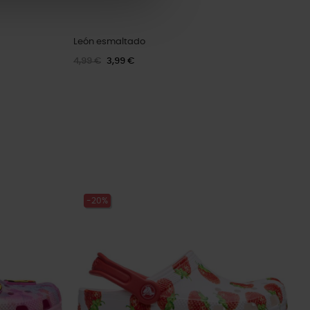
León esmaltado
4,99 €
3,99 €
-20%