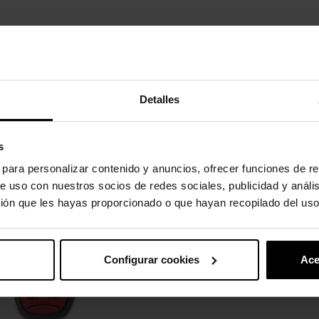
d en 360 grados.
Detalles
oducto también han comprado:
s
-20%
s para personalizar contenido y anuncios, ofrecer funciones de re
e uso con nuestros socios de redes sociales, publicidad y análi
ión que les hayas proporcionado o que hayan recopilado del uso
Configurar cookies
Ace