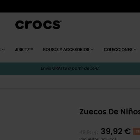
S
JIBBITZ™
BOLSOS Y ACCESORIOS
COLECCIONES
Envío
GRATIS
a partir de 50€.
Zuecos De Niño
39,92 €
49,90 €
DE
Impuestos incluidos