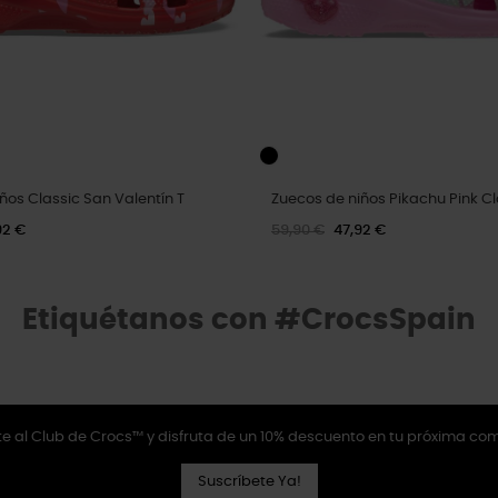
ños Classic San Valentín T
Zuecos de niños Pikachu Pink Cl
92 €
59,90 €
47,92 €
Etiquétanos con #CrocsSpain
e al Club de Crocs™ y disfruta de un 10% descuento en tu próxima co
Suscríbete Ya!