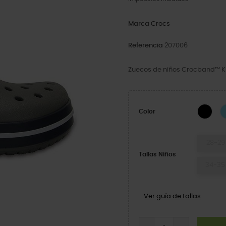
Marca
Crocs
Referencia
207006
Zuecos de niños Crocband™ K
Blac
Color
28-29
Tallas Niños
34-35
Ver guía de tallas