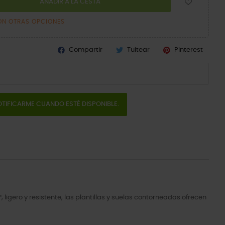
AÑADIR A LA CESTA
ON OTRAS OPCIONES
Compartir
Tuitear
Pinterest
TIFICARME CUANDO ESTÉ DISPONIBLE.
ligero y resistente, las plantillas y suelas contorneadas ofrecen