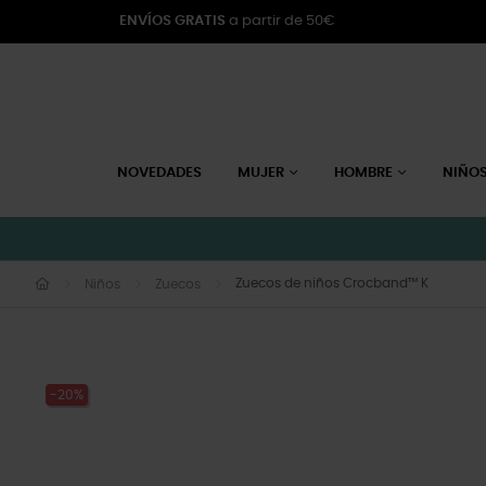
ENVÍOS GRATIS
a partir de 50€
NOVEDADES
MUJER
HOMBRE
NIÑO
Zuecos de niños Crocband™ K
Niños
Zuecos
-20%