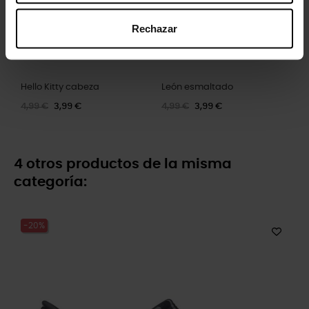
Rechazar
Hello Kitty cabeza
León esmaltado
4,99 €
3,99 €
4,99 €
3,99 €
4 otros productos de la misma
categoría:
-20%