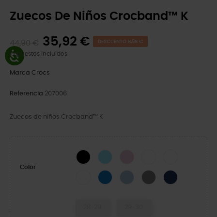
Zuecos De Niños Crocband™ K
35,92 €
44,90 €
DESCUENTO 8,98 €
Impuestos incluidos
Marca
Crocs
Referencia
207006
Zuecos de niños Crocband™ K
Black
Ice Blue/White
Ballerina Pink
White/Navy
White/Green Ivy
Color
White/Pink Crush
Blue Bolt/Turbo Teal
Blue Frost/Guava
Slate Grey/Navy
Navy/Red
28-29
29-30