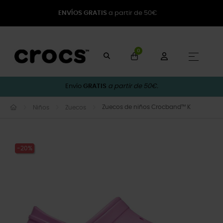
ENVÍOS GRATIS
a partir de 50€
0
Naveg
☰
Envío
GRATIS
a partir de 50€.
Zuecos de niños Crocband™ K
Niños
Zuecos
-20%