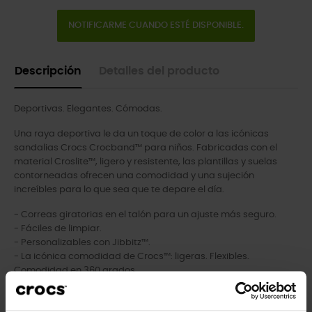
NOTIFICARME CUANDO ESTÉ DISPONIBLE.
Descripción
Detalles del producto
Deportivas. Elegantes. Cómodas.
Una raya deportiva le da un toque de color a las icónicas
sandalias Crocs Crocband™ para niños. Fabricadas con el
material Croslite™, ligero y resistente, las plantillas y suelas
contorneadas ofrecen una comodidad y una sujeción
increíbles para lo que sea que te depare el día.
- Correas giratorias en el talón para un ajuste más seguro.
- Fáciles de limpiar.
- Personalizables con Jibbitz™.
- La icónica comodidad de Crocs™: ligeras. Flexibles.
Comodidad en 360 grados.