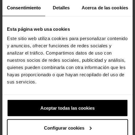
Consentimiento
Detalles
Acerca de las cookies
Los clientes que compraron este
producto también han comprado:
Esta página web usa cookies
-20%
-20%
Este sitio web utiliza cookies para personalizar contenido
y anuncios, ofrecer funciones de redes sociales y
analizar el tráfico. Compartimos datos de uso con
nuestros socios de redes sociales, publicidad y análisis,
quienes pueden combinarla con otra información que les
hayas proporcionado o que hayan recopilado del uso de
sus servicios.
Zuecos unisex Classic...
NBA Chicago Bulls
59,90 €
47,92 €
4,99 €
3,99 €
Aceptar todas las cookies
-20%
-20%
Configurar cookies