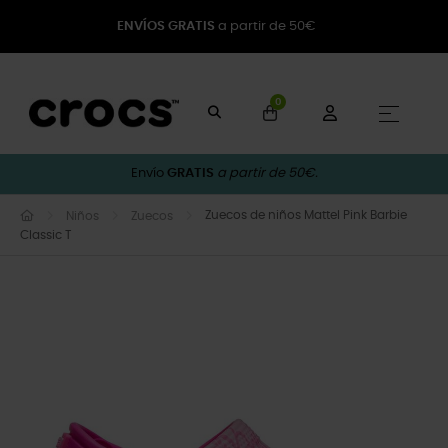
ENVÍOS GRATIS
a partir de 50€
0
Naveg
☰
Envío
GRATIS
a partir de 50€.
Zuecos de niños Mattel Pink Barbie
Niños
Zuecos
Classic T