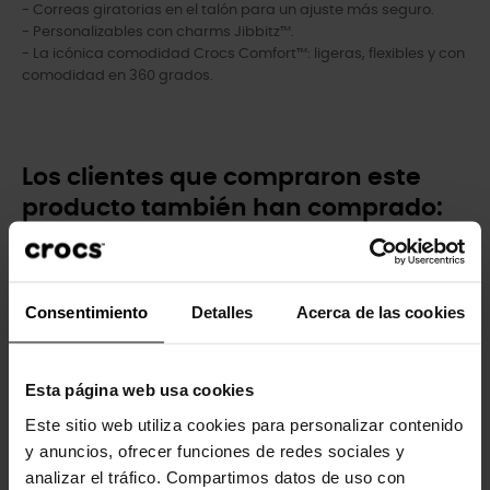
- Correas giratorias en el talón para un ajuste más seguro.
- Personalizables con charms Jibbitz™.
- La icónica comodidad Crocs Comfort™: ligeras, flexibles y con
comodidad en 360 grados.
Los clientes que compraron este
producto también han comprado:
-20%
-20%
Consentimiento
Detalles
Acerca de las cookies
Esta página web usa cookies
Este sitio web utiliza cookies para personalizar contenido
y anuncios, ofrecer funciones de redes sociales y
Zuecos de niños Classic...
Sandalias cangrejeras de...
analizar el tráfico. Compartimos datos de uso con
49,90 €
39,92 €
34,90 €
27,92 €