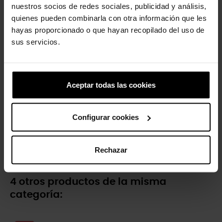
nuestros socios de redes sociales, publicidad y análisis,
quienes pueden combinarla con otra información que les
hayas proporcionado o que hayan recopilado del uso de
-20%
-20%
sus servicios.
Aceptar todas las cookies
Configurar cookies
Zuecos de niños LiteRide™...
Zuecos de niños Classic T
54,90 €
43,92 €
39,90 €
31,92 €
Rechazar
4 otros productos de la misma
categoría: