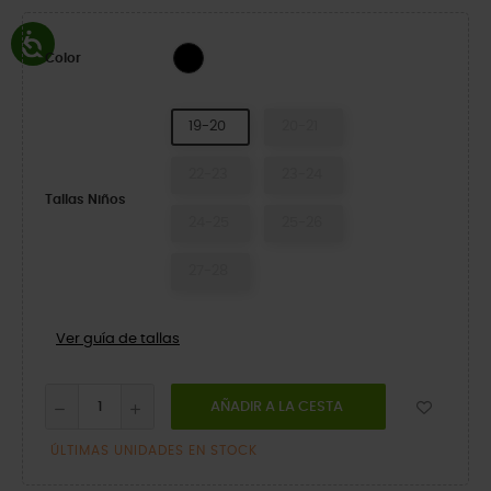
Multi
Color
19-20
20-21
22-23
23-24
Tallas Niños
24-25
25-26
27-28
Ver guía de tallas
AÑADIR A LA CESTA
ÚLTIMAS UNIDADES EN STOCK