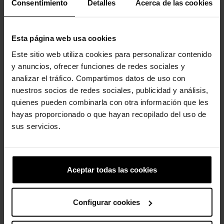
Consentimiento
Detalles
Acerca de las cookies
producto también han comprado:
-20%
-20%
Esta página web usa cookies
Este sitio web utiliza cookies para personalizar contenido
y anuncios, ofrecer funciones de redes sociales y
analizar el tráfico. Compartimos datos de uso con
nuestros socios de redes sociales, publicidad y análisis,
quienes pueden combinarla con otra información que les
hayas proporcionado o que hayan recopilado del uso de
sus servicios.
Zuecos de niños Classic...
Sandalias cangrejeras de...
49,90 €
39,92 €
34,90 €
27,92 €
Aceptar todas las cookies
-20%
-20%
Configurar cookies