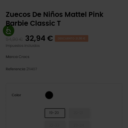
Zuecos De Niños Mattel Pink
Barbie Classic T
32,94 €
54,90 €
DESCUENTO 21,96 €
Impuestos incluidos
Marca
Crocs
Referencia
211407
Multi
Color
19-20
20-21
22-23
23-24