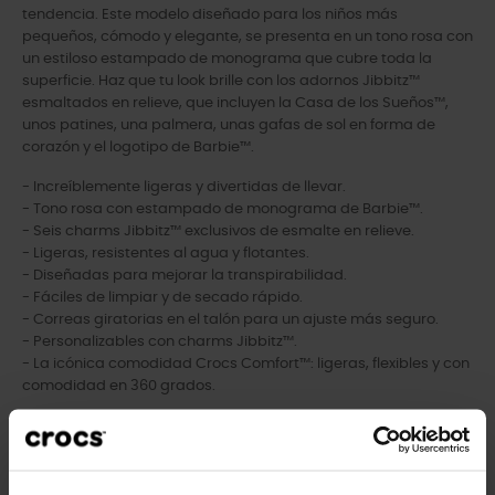
tendencia. Este modelo diseñado para los niños más
pequeños, cómodo y elegante, se presenta en un tono rosa con
un estiloso estampado de monograma que cubre toda la
superficie. Haz que tu look brille con los adornos Jibbitz™
esmaltados en relieve, que incluyen la Casa de los Sueños™,
unos patines, una palmera, unas gafas de sol en forma de
corazón y el logotipo de Barbie™.
- Increíblemente ligeras y divertidas de llevar.
- Tono rosa con estampado de monograma de Barbie™.
- Seis charms Jibbitz™ exclusivos de esmalte en relieve.
- Ligeras, resistentes al agua y flotantes.
- Diseñadas para mejorar la transpirabilidad.
- Fáciles de limpiar y de secado rápido.
- Correas giratorias en el talón para un ajuste más seguro.
- Personalizables con charms Jibbitz™.
- La icónica comodidad Crocs Comfort™: ligeras, flexibles y con
comodidad en 360 grados.
Los clientes que compraron este