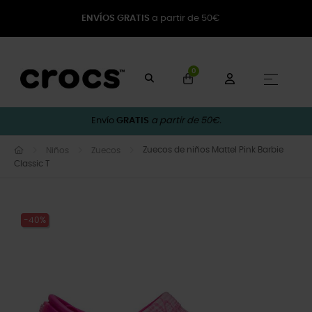
ENVÍOS GRATIS
a partir de 50€
0
Naveg
☰
Envío
GRATIS
a partir de 50€.
Zuecos de niños Mattel Pink Barbie
Niños
Zuecos
Classic T
-40%