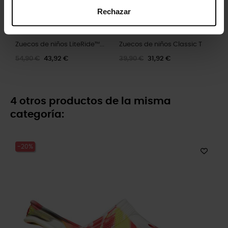
Rechazar
Zuecos de niños LiteRide™...
Zuecos de niños Classic T
54,90 €
43,92 €
39,90 €
31,92 €
4 otros productos de la misma
categoría:
-20%