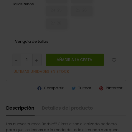
Tallas Niños
24-25
25-26
27-28
Ver guía de tallas
AÑADIR A LA CESTA
ÚLTIMAS UNIDADES EN STOCK
Compartir
Tuitear
Pinterest
Descripción
Detalles del producto
Los nuevos zuecos Barbie™ Classic son el calzado perfecto
para que los iconos de la moda de todo el mundo marquen