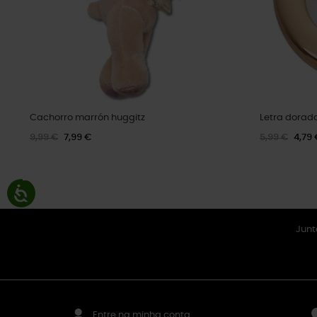
Cachorro marrón huggitz
Letra dorad
9,99 €
7,99 €
5,99 €
4,79 
Junt
Entre na minha conta