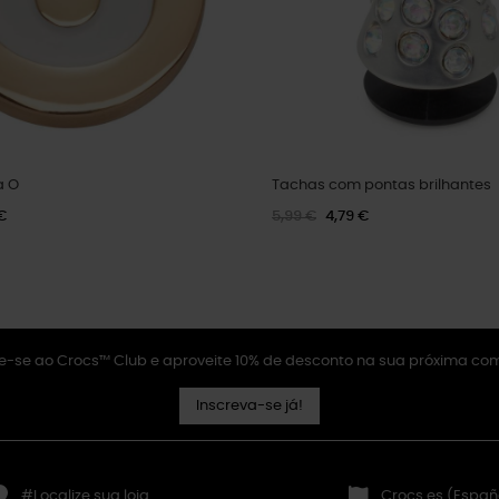
a O
Tachas com pontas brilhantes
€
5,99 €
4,79 €
e-se ao Crocs™ Club e aproveite 10% de desconto na sua próxima co
Inscreva-se já!
#Localize sua loja
Crocs.es (Españ