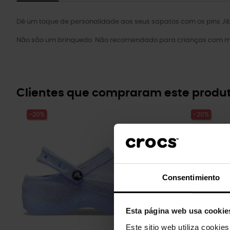
Dê um toque de personalidade aos seus sapatos com os pins Jibb
Não são um brinquedo. Não recomendado para crianças com me
Clientes que compraram este prod
-20%
-20%
Consentimiento
Esta página web usa cookie
Este sitio web utiliza cookie