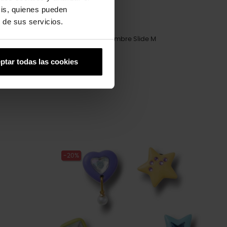
sis, quienes pueden
 de sus servicios.
Sandalias para hombre Slide M
34,90 €
27,92 €
ptar todas las cookies
-20%