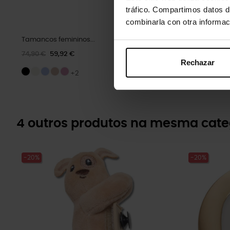
tráfico. Compartimos datos d
combinarla con otra informac
Tamancos femininos...
Aranha e tei
74,90 €
59,92 €
5,99 €
4,79 
Rechazar
+2
4 outros produtos na mesma cate
-20%
-20%