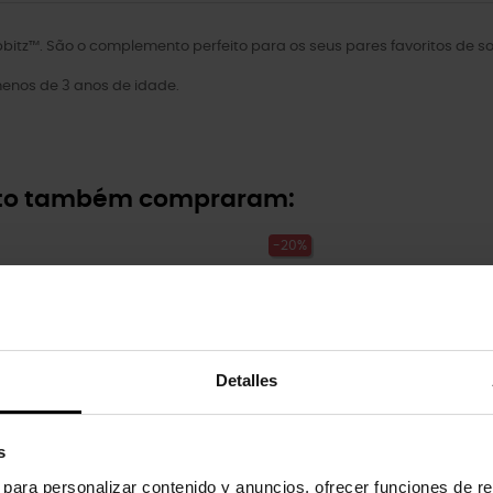
itz™. São o complemento perfeito para os seus pares favoritos de so
nos de 3 anos de idade.
uto também compraram:
-20%
Detalles
s
s para personalizar contenido y anuncios, ofrecer funciones de re