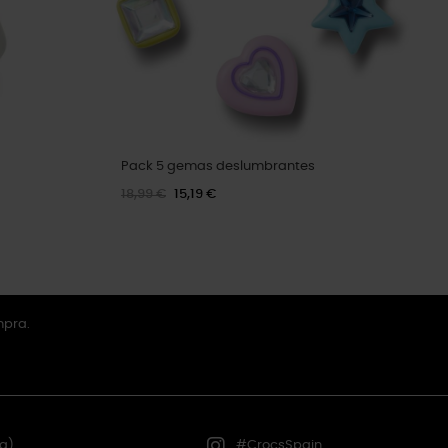
Pack 5 gemas deslumbrantes
18,99 €
15,19 €
mpra.
a)
#CrocsSpain