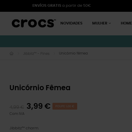
ENVÍOS GRATIS
a partir de 50€
NOVIDADES
MULHER
HOM
Unicórnio fêmea
Jibbitz™ - Pines
Unicórnio Fêmea
3,99 €
4,99 €
POUPE 1,00 €
Com IVA
Jibbitz™ charm.