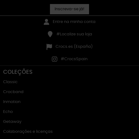
Inscreva-se já!
Entre na minha conta
#Localize sua loja
Crocs.es (España)
#CrocsSpain
COLEÇÕES
Classic
Crocband
Inmotion
Echo
Getaway
Colaborações e licenças