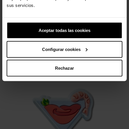
sus servicios.
Bob Esponja Patrick
Letra G
4,99 €
3,99 €
4,99 €
3,99 €
Aceptar todas las cookies
4 outros produtos na mesma
Configurar cookies
categoria:
Rechazar
-20%