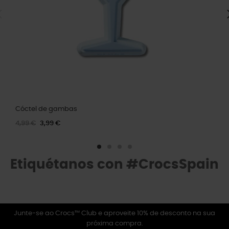
Cóctel de gambas
4,99 €
3,99 €
Etiquétanos con #CrocsSpain
Junte-se ao Crocs™ Club e aproveite 10% de desconto na sua
próxima compra.