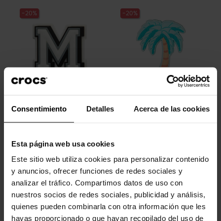
-20%
-20%
Letra M
Palma
Consentimiento
Detalles
Acerca de las cookies
4,99 €
3,99 €
4,99 €
3,99 €
Esta página web usa cookies
-20%
-20%
Este sitio web utiliza cookies para personalizar contenido
y anuncios, ofrecer funciones de redes sociales y
analizar el tráfico. Compartimos datos de uso con
nuestros socios de redes sociales, publicidad y análisis,
quienes pueden combinarla con otra información que les
hayas proporcionado o que hayan recopilado del uso de