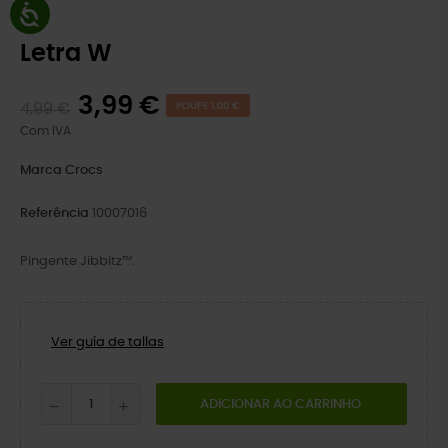
Letra W
3,99 €
4,99 €
POUPE 1,00 €
Com IVA
Marca
Crocs
Referência
10007016
Pingente Jibbitz™.
Ver guía de tallas
ADICIONAR AO CARRINHO