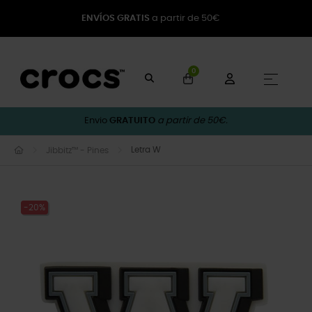
ENVÍOS GRATIS
a partir de 50€
0
Toggle
☰
Envio
GRATUITO
a partir de 50€.
Letra W
Jibbitz™ - Pines
-20%