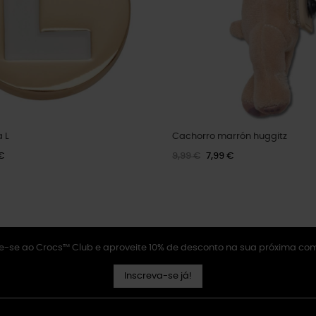
 L
Cachorro marrón huggitz
€
9,99 €
7,99 €
e-se ao Crocs™ Club e aproveite 10% de desconto na sua próxima co
Inscreva-se já!