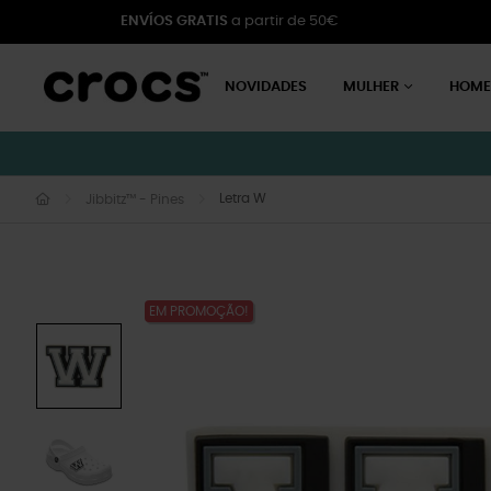
ENVÍOS GRATIS
a partir de 50€
NOVIDADES
MULHER
HOM
Letra W
Jibbitz™ - Pines
EM PROMOÇÃO!