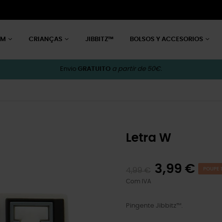
EM
CRIANÇAS
JIBBITZ™
BOLSOS Y ACCESORIOS
Envio
GRATUITO
a partir de 50€.
Letra W
3,99 €
4,99 €
POUPE 1
Com IVA
Pingente Jibbitz™.