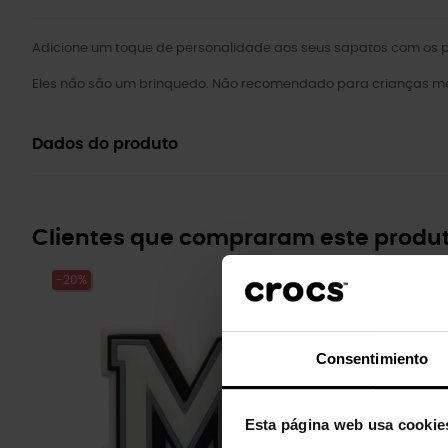
Adicione um toque de personalidade aos seus sapatos com os pi
Eles não são um brinquedo. Não recomendado para crianças me
Dados do produto
Clientes que compraram este prod
-20%
-20%
Consentimiento
Esta página web usa cookie