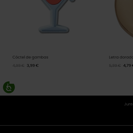
Cóctel de gambas
Letra dorada
4,99 €
3,99 €
5,99 €
4,79 
Junt