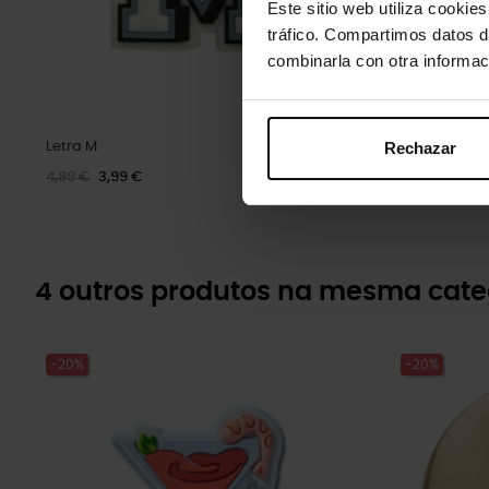
Este sitio web utiliza cookie
tráfico. Compartimos datos d
combinarla con otra informac
Rechazar
Letra M
Palma
4,99 €
3,99 €
4,99 €
3,99 
4 outros produtos na mesma cate
-20%
-20%