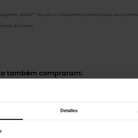
ngentes Jibbitz™. Eles são o complemento perfeito para seus tamanco
nores de 3 anos.
uto também compraram:
-20%
Detalles
s