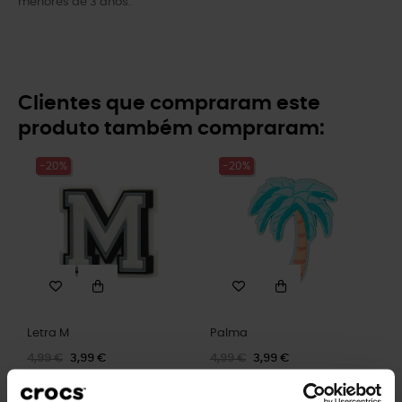
menores de 3 anos.
Clientes que compraram este
produto também compraram:
-20%
-20%
Letra M
Palma
4,99 €
3,99 €
4,99 €
3,99 €