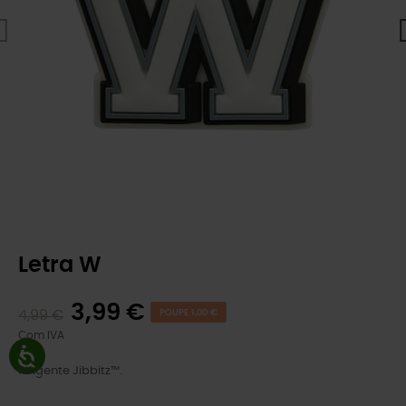
Letra W
3,99 €
4,99 €
POUPE 1,00 €
Com IVA
Pingente Jibbitz™.