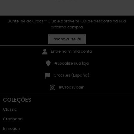
Junte-se ao Crocs™ Club e aproveite 10% de desconto na sua
próxima compra.
Inscreva-se já!
Entre na minha conta
#Localize sua loja
Crocs.es (España)
#CrocsSpain
COLEÇÕES
Classic
Crocband
Inmotion