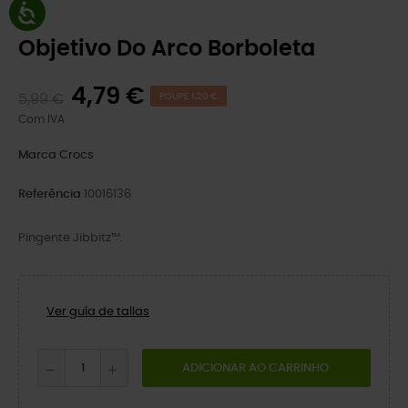
Objetivo Do Arco Borboleta
4,79 €
5,99 €
POUPE 1,20 €
Com IVA
Marca
Crocs
Referência
10016136
Pingente Jibbitz™.
Ver guía de tallas
ADICIONAR AO CARRINHO