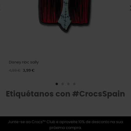
Disney nbc sally
4,99 €
3,99 €
Etiquétanos con #CrocsSpain
Junte-se ao Crocs™ Club e aproveite 10% de desconto na sua
próxima compra.