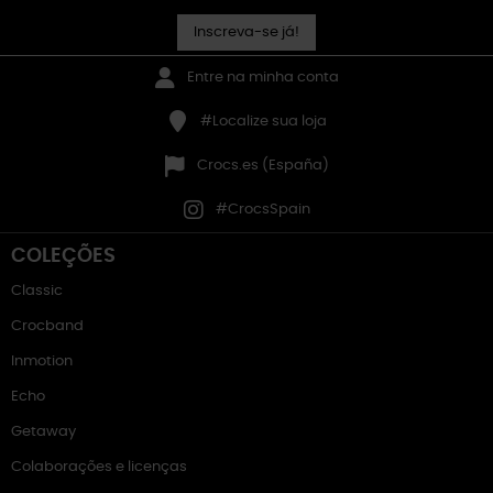
Inscreva-se já!
Entre na minha conta
#Localize sua loja
Crocs.es (España)
#CrocsSpain
COLEÇÕES
Classic
Crocband
Inmotion
Echo
Getaway
Colaborações e licenças