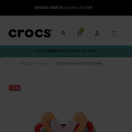
ENVÍOS GRATIS
a partir de 50€
0
Toggle
☰
Envio
GRATUITO
a partir de 50€.
Objetivo do arco borboleta
Jibbitz™ - Pines
-20%