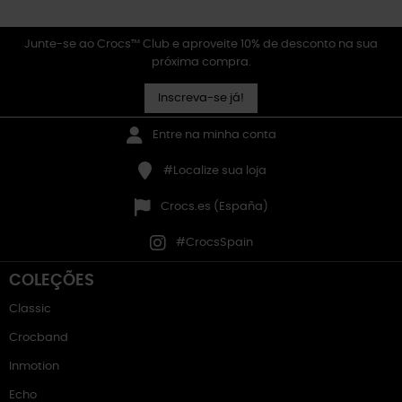
Junte-se ao Crocs™ Club e aproveite 10% de desconto na sua
próxima compra.
Inscreva-se já!
Entre na minha conta
#Localize sua loja
Crocs.es (España)
#CrocsSpain
COLEÇÕES
Classic
Crocband
Inmotion
Echo