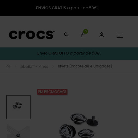
ENVÍOS GRATIS
a partir de 50€
0
Toggle
☰
Envio
GRATUITO
a partir de 50€.
Rivets (Pacote de 4 unidades)
Jibbitz™ - Pines
EM PROMOÇÃO!