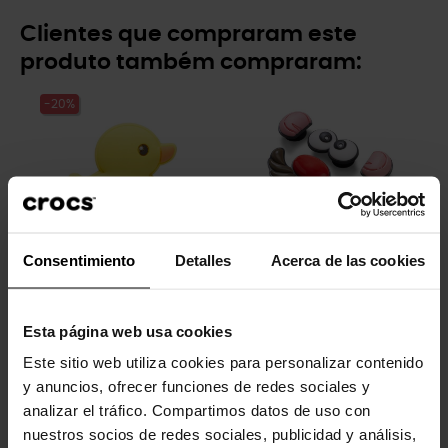
Clientes que compraram este
produto também compraram:
-20%
Consentimiento
Detalles
Acerca de las cookies
Patinho de borracha
Pacote 5 Sr. Batata
4,99 €
3,99 €
16,99 €
Esta página web usa cookies
Este sitio web utiliza cookies para personalizar contenido
y anuncios, ofrecer funciones de redes sociales y
-20%
-20%
analizar el tráfico. Compartimos datos de uso con
nuestros socios de redes sociales, publicidad y análisis,