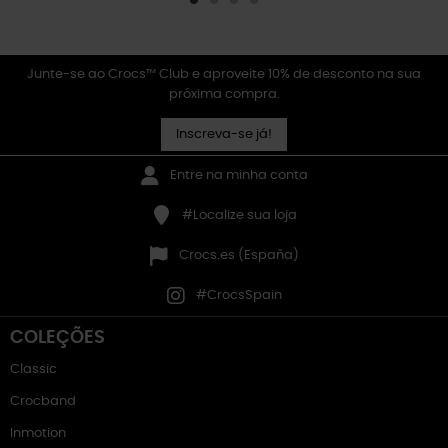
Junte-se ao Crocs™ Club e aproveite 10% de desconto na sua
próxima compra.
Inscreva-se já!
Entre na minha conta
#Localize sua loja
Crocs.es (España)
#CrocsSpain
COLEÇÕES
Classic
Crocband
Inmotion