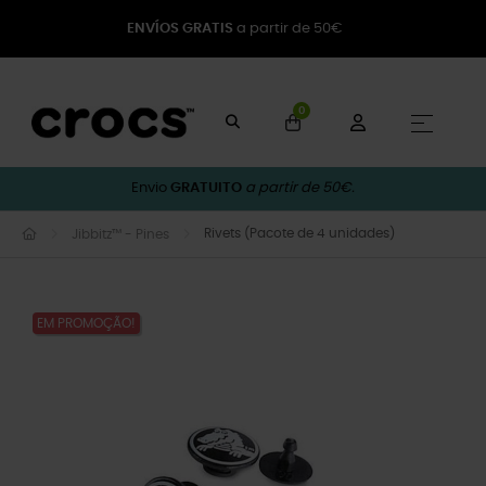
ENVÍOS GRATIS
a partir de 50€
0
Toggle
☰
Envio
GRATUITO
a partir de 50€.
Rivets (Pacote de 4 unidades)
Jibbitz™ - Pines
EM PROMOÇÃO!