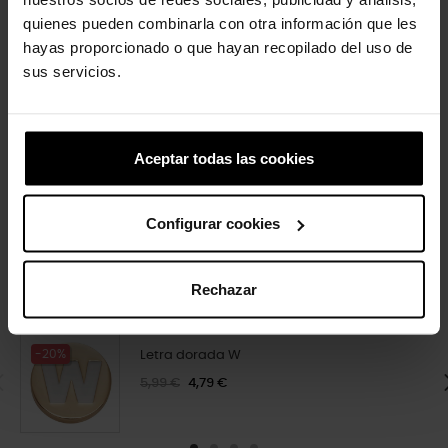
quienes pueden combinarla con otra información que les
hayas proporcionado o que hayan recopilado del uso de
sus servicios.
Super Mário Yoshi
Gato preto
Aceptar todas las cookies
4,99 €
3,99 €
4,99 €
3,99 €
Configurar cookies
4 outros produtos na mesma
categoria:
Rechazar
-20%
Letra dorada W
5,99 €
4,79 €