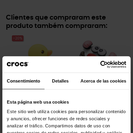
Clientes que compraram este
produto também compraram:
-20%
Consentimiento
Detalles
Acerca de las cookies
Patinho de borracha
Pacote 5 Sr. Batata
Esta página web usa cookies
4,99 €
3,99 €
16,99 €
Este sitio web utiliza cookies para personalizar contenido
y anuncios, ofrecer funciones de redes sociales y
-20%
-20%
analizar el tráfico. Compartimos datos de uso con
nuestros socios de redes sociales, publicidad y análisis,