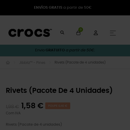
ENVÍOS GRATIS
a partir de 50€
0
Toggle
☰
Envio
GRATUITO
a partir de 50€.
Rivets (Pacote de 4 unidades)
Jibbitz™ - Pines
Rivets (Pacote De 4 Unidades)
1,58 €
1,98 €
POUPE 0,40 €
Com IVA
Rivets (Pacote de 4 unidades)