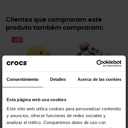
Clientes que compraram este
produto também compraram:
-20%
Consentimiento
Detalles
Acerca de las cookies
Patinho de borracha
Pacote 5 Sr. Batata
Esta página web usa cookies
4,99 €
3,99 €
16,99 €
Este sitio web utiliza cookies para personalizar contenido
y anuncios, ofrecer funciones de redes sociales y
-20%
-20%
analizar el tráfico. Compartimos datos de uso con