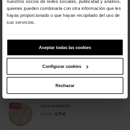
nuestros socios de redes sociales, publicidad y análisis,
quienes pueden combinarla con otra información que les
hayas proporcionado o que hayan recopilado del uso de
sus servicios.
Aceptar todas las cookies
Super Mário Yoshi
Gato preto
4,99 €
3,99 €
4,99 €
3,99 €
Configurar cookies
4 outros produtos na mesma
Rechazar
categoria:
-20%
Letra dorada W
5,99 €
4,79 €