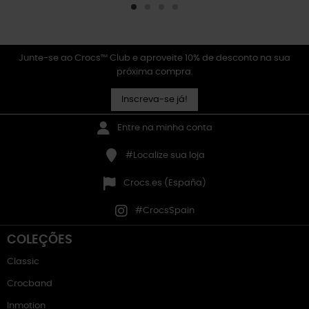
Junte-se ao Crocs™ Club e aproveite 10% de desconto na sua
próxima compra.
Inscreva-se já!
Entre na minha conta
#Localize sua loja
Crocs.es (España)
#CrocsSpain
COLEÇÕES
Classic
Crocband
Inmotion