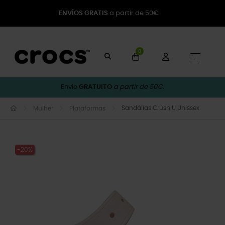
ENVÍOS GRATIS
a partir de 50€
0
Toggle
☰
Envio
GRATUITO
a partir de 50€.
Sandálias Crush U Unissex
Mulher
Plataformas
-20%