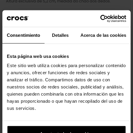
Altura exclusiva de 5,2 cm, medida do chão aos dedos.
Personalizável com pingentes Jibbitz™.
Icônico Crocs Comfort™: Leve. Flexível. Conforto de 36 graus.
Consentimiento
Detalles
Acerca de las cookies
Clientes que compraram este
Esta página web usa cookies
produto também compraram:
Este sitio web utiliza cookies para personalizar contenido
-30%
-20%
y anuncios, ofrecer funciones de redes sociales y
analizar el tráfico. Compartimos datos de uso con
nuestros socios de redes sociales, publicidad y análisis,
quienes pueden combinarla con otra información que les
hayas proporcionado o que hayan recopilado del uso de
sus servicios.
Tamancos Crush U Unissex
Sandálias femininas
Getaway...