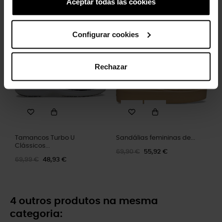
Aceptar todas las cookies
84,99 €
59,43 €
44,90 €
35,92 €
Configurar cookies
-30%
-20%
Rechazar
Tamancos Turbo U
Sandálias femininas de...
Clássicos...
69,90 €
55,92 €
69,99 €
48,93 €
4 outros produtos na mesma
categoria: