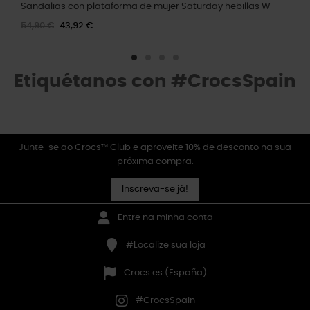
Sandalias con plataforma de mujer Saturday hebillas W
54,90 €
43,92 €
Etiquétanos con #CrocsSpain
Junte-se ao Crocs™ Club e aproveite 10% de desconto na sua
próxima compra.
Inscreva-se já!
Entre na minha conta
#Localize sua loja
Crocs.es (España)
#CrocsSpain