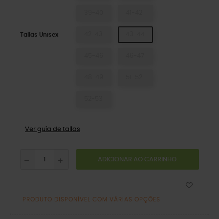
39-40
41-42
42-43
43-44
Tallas Unisex
45-46
46-47
48-49
51-52
52-53
Ver guía de tallas
ADICIONAR AO CARRINHO
PRODUTO DISPONÍVEL COM VÁRIAS OPÇÕES