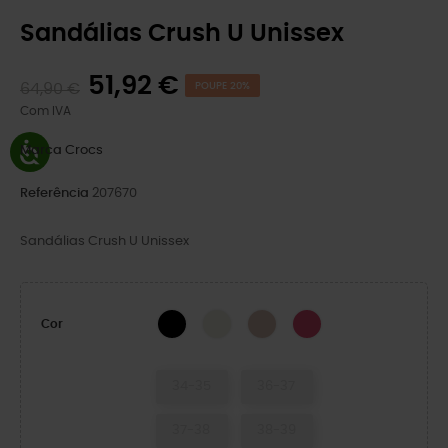
Sandálias Crush U Unissex
51,92 €
64,90 €
POUPE 20%
Com IVA
Marca
Crocs
Referência
207670
Sandálias Crush U Unissex
BLACK
Osso
Quartz
Dragon Fruit
Cor
34-35
36-37
37-38
38-39