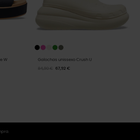
ge W
Galochas unissexo Crush U
84,90 €
67,92 €
mpra.