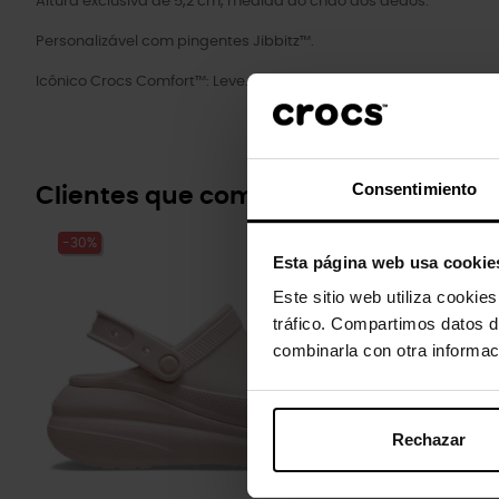
Altura exclusiva de 5,2 cm, medida do chão aos dedos.
Personalizável com pingentes Jibbitz™.
Icônico Crocs Comfort™: Leve. Flexível. Conforto de 36 graus.
Consentimiento
Clientes que compraram este prod
-30%
-20%
Esta página web usa cookie
Este sitio web utiliza cookie
tráfico. Compartimos datos d
combinarla con otra informac
Rechazar