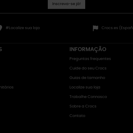
Inscreva-se já!
#Localize sua loja
Crocs.es (Españ
S
INFORMAÇÃO
Preguntas frequentes
Cuide do seu Crocs
Guias de tamanho
itários
Localize sua loja
Trabalhe Connosco
Sobre a Crocs
Contato