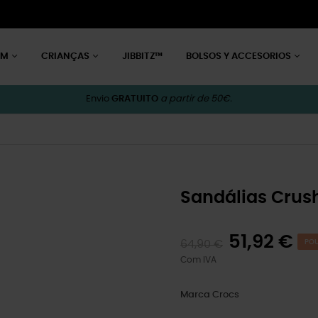
EM
CRIANÇAS
JIBBITZ™
BOLSOS Y ACCESORIOS
Envio
GRATUITO
a partir de 50€.
Sandálias Crus
51,92 €
64,90 €
POU
Com IVA
Marca
Crocs