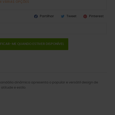
M VÁRIAS OPÇÕES
Partilhar
Tweet
Pinterest
IFICAR-ME QUANDO ESTIVER DISPONÍVEL
sandália dinâmica apresenta o popular e versátil design de
titude e estilo.