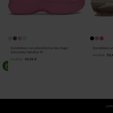
Sandalias con plataforma de mujer
Sandálias u
Saturday hebillas W
84,99 €
59,
54,90 €
43,92 €
Junt