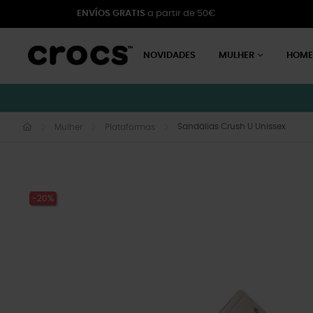
ENVÍOS GRATIS
a partir de 50€
NOVIDADES
MULHER
HOM
Sandálias Crush U Unissex
Mulher
Plataformas
-20%