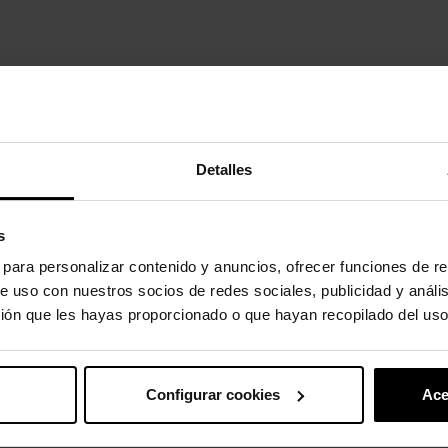
Detalles
uto também compraram:
-30%
s
s para personalizar contenido y anuncios, ofrecer funciones de re
e uso con nuestros socios de redes sociales, publicidad y análi
ión que les hayas proporcionado o que hayan recopilado del uso
Configurar cookies
Ace