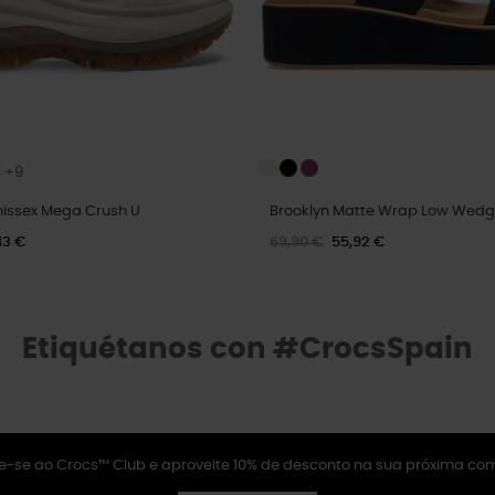
+9
nissex Mega Crush U
Brooklyn Matte Wrap Low Wed
43 €
69,90 €
55,92 €
Etiquétanos con #CrocsSpain
e-se ao Crocs™ Club e aproveite 10% de desconto na sua próxima co