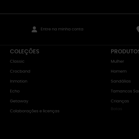
Entre na minha conta
COLEÇÕES
PRODUTO
Classic
Mulher
Crocband
Homem
Inmotion
Sandálias
Echo
Tamancos San
Getaway
Crianças
Botas
Colaborações e licenças