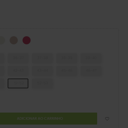
CK
Osso
Quartz
Dragon Fruit
36-37
37-38
38-39
39-40
42-43
43-44
45-46
46-47
51-52
52-53
ADICIONAR AO CARRINHO