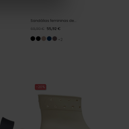
Sandálias femininas de...
69,90 €
55,92 €
+2
-20%