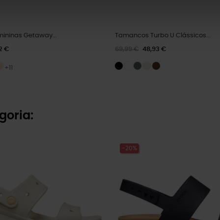
mininas Getaway...
Tamancos Turbo U Clássicos...
2 €
69,99 €
48,93 €
+11
goria:
-20%