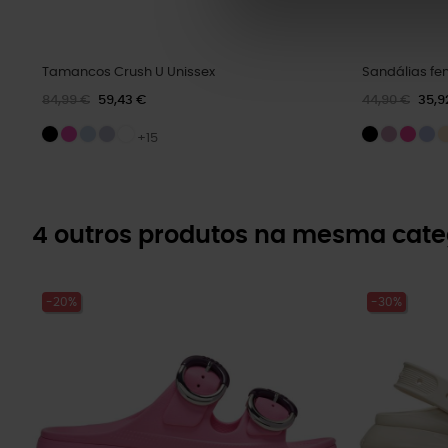
Tamancos Crush U Unissex
Sandálias fe
84,99 €
59,43 €
44,90 €
35,9
+15
4 outros produtos na mesma cate
-20%
-30%