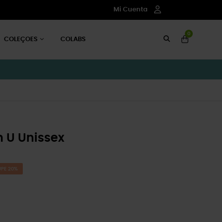
Mi Cuenta
0
COLEÇOES
COLABS
h U Unissex
PE 20%