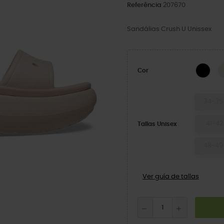
Referência
207670
Sandálias Crush U Unissex
BLA
Cor
34-35
41-42
Tallas Unisex
48-49
Ver guía de tallas