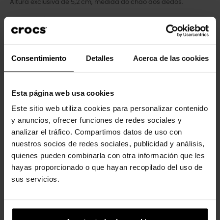
Altura exclusiva de 5,2 cm, medida do chão aos dedos.
Personalizável com pingentes Jibbitz™.
Icônico Crocs Comfort™: Leve. Flexível. Conforto de 36 graus.
Consentimiento
Detalles
Acerca de las cookies
Clientes que compraram este
Esta página web usa cookies
produto também compraram:
Este sitio web utiliza cookies para personalizar contenido
-30%
-20%
y anuncios, ofrecer funciones de redes sociales y
analizar el tráfico. Compartimos datos de uso con
nuestros socios de redes sociales, publicidad y análisis,
quienes pueden combinarla con otra información que les
hayas proporcionado o que hayan recopilado del uso de
sus servicios.
Tamancos Crush U Unissex
Sandálias femininas
Getaway...