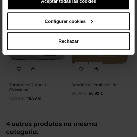
Aceptar todas las cookies
84,99 €
59,43 €
44,90 €
35,92 €
Configurar cookies
-30%
-20%
Rechazar
Tamancos Turbo U
Sandálias femininas de...
Clássicos...
69,90 €
55,92 €
69,99 €
48,93 €
4 outros produtos na mesma
categoria: