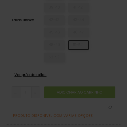
39-40
41-42
42-43
43-44
Tallas Unisex
45-46
46-47
48-49
51-52
52-53
Ver guía de tallas
ADICIONAR AO CARRINHO
PRODUTO DISPONÍVEL COM VÁRIAS OPÇÕES