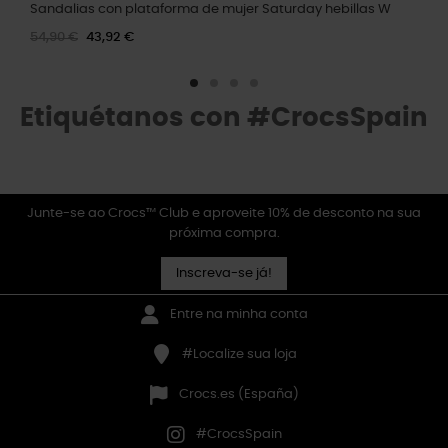
Sandalias con plataforma de mujer Saturday hebillas W
54,90 €
43,92 €
Etiquétanos con #CrocsSpain
Junte-se ao Crocs™ Club e aproveite 10% de desconto na sua
próxima compra.
Inscreva-se já!
Entre na minha conta
#Localize sua loja
Crocs.es (España)
#CrocsSpain