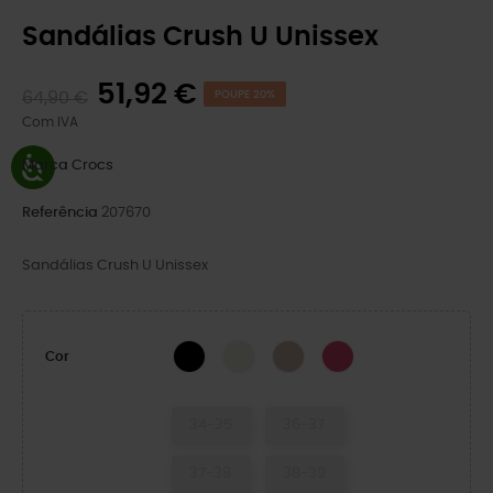
Sandálias Crush U Unissex
51,92 €
64,90 €
POUPE 20%
Com IVA
Marca
Crocs
Referência
207670
Sandálias Crush U Unissex
BLACK
Osso
Quartz
Dragon Fruit
Cor
34-35
36-37
37-38
38-39