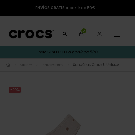
ENVÍOS GRATIS
a partir de 50€
0
Toggle
☰
Envio
GRATUITO
a partir de 50€.
Sandálias Crush U Unissex
Mulher
Plataformas
-20%