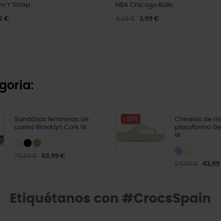
m Y Strap...
NBA Chicago Bulls
2 €
4,99 €
3,99 €
goria:
-20%
Sandálias femininas de
Chinelos de m
cunha Brooklyn Cork W
plataforma G
W
79,99 €
63,99 €
54,99 €
43,99
Etiquétanos con #CrocsSpain