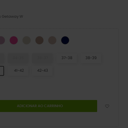
os Getaway W
CK
Hydrangea
Pink Crush
Stucco-X
Bandana
Quartz
NAVY
34-35
36-37
37-38
38-39
41-42
42-43
ADICIONAR AO CARRINHO