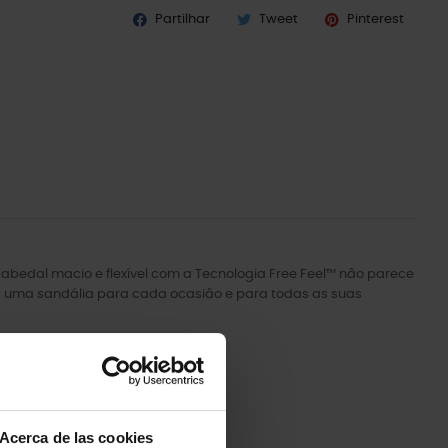
Partilhar
Tweet
Pinterest
bedal macio e flexível com a Tecnologia Free Feel™ não parece
rá uma sandália para cada ocasião e para todas as suas
Acerca de las cookies