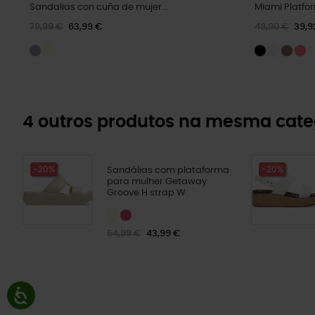
Sandalias con cuña de mujer...
Miami Platfor
79,99 €
63,99 €
49,90 €
39,9
4 outros produtos na mesma cate
-20%
-20%
Sandálias com plataforma
para mulher Getaway
Groove H strap W
54,99 €
43,99 €