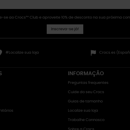
e-se ao Crocs™ Club e aproveite 10% de desconto na sua próxima co
Inscreva-se já!
#Localize sua loja
Crocs.es (Españ
S
INFORMAÇÃO
Preguntas frequentes
Cuide do seu Crocs
Guias de tamanho
itários
Localize sua loja
Trabalhe Connosco
Sobre a Crocs