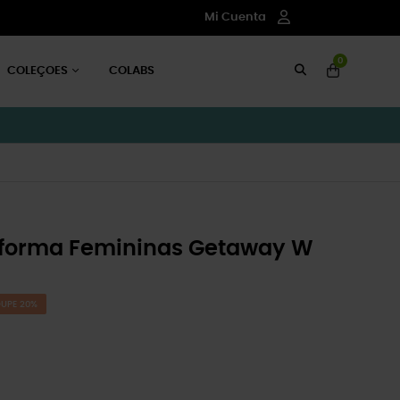
Mi Cuenta
0
COLEÇOES
COLABS
aforma Femininas Getaway W
UPE 20%