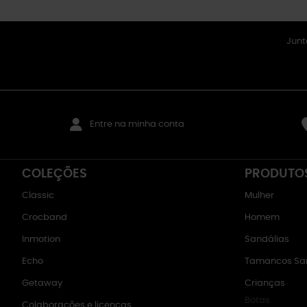
Junt
Entre na minha conta
COLEÇÕES
PRODUTO
Classic
Mulher
Crocband
Homem
Inmotion
Sandálias
Echo
Tamancos San
Getaway
Crianças
Botas
Colaborações e licenças