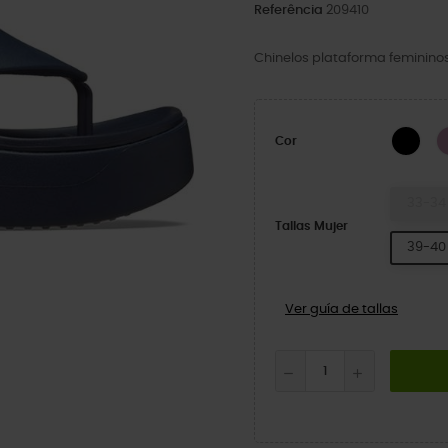
Referência
209410
Chinelos plataforma feminin
BLA
Cor
33-34
Tallas Mujer
39-40
Ver guía de tallas