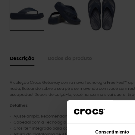
Descrição
Dados do produto
A coleção Crocs Getaway com a nova Tecnologia Free Feel™ apre
nada, flutuando sobre o seu pé e se movendo com você sem rest
escapadas! Depois de calçá-la, você nunca mais vai querer tirá
Detalhes:
Ajuste amplo. Recomendamos um tamanho menor.
Cabedal com a Tecnologia Free Feel™ "Não parece nada": Macio.
Croslite™ integrado para conforto o dia todo
Consentimiento
Altura da plataforma de 4,8 cm | 4 mm | 4 cm