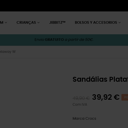
EM
CRIANÇAS
JIBBITZ™
BOLSOS Y ACCESORIOS
Envio
GRATUITO
a partir de 50€.
Getaway W
Sandálias Plat
39,92 €
49,90 €
PO
Com IVA
Marca
Crocs