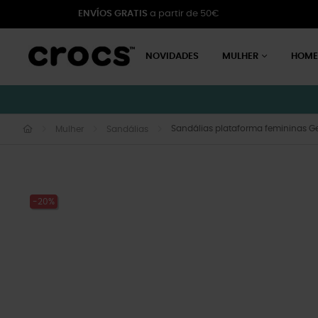
ENVÍOS GRATIS
a partir de 50€
NOVIDADES
MULHER
HOM
Sandálias plataforma femininas 
Mulher
Sandálias
-20%