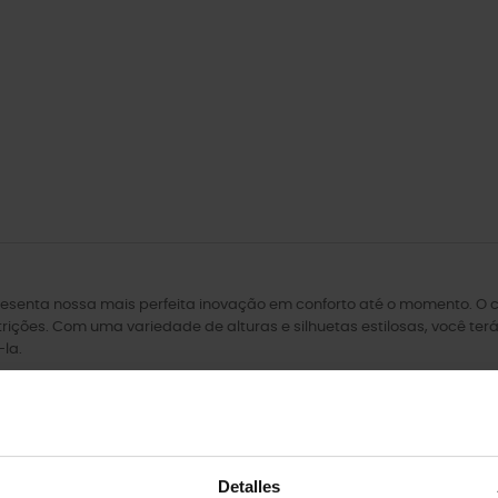
senta nossa mais perfeita inovação em conforto até o momento. O ca
rições. Com uma variedade de alturas e silhuetas estilosas, você te
-la.
 Sem costuras. Leve. Flexível.
Detalles