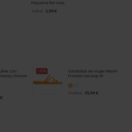
Pequena flor rosa
4,99 €
3,99 €
-20%
ulher con
Sandalias de mujer Miami
etaway Groove
Frosted toe loop W
44,99 €
35,99 €
 €