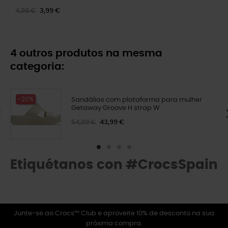
4,99 €
3,99 €
4 outros produtos na mesma
categoria:
-20%
Sandálias com plataforma para mulher
Getaway Groove H strap W
54,99 €
43,99 €
Etiquétanos con #CrocsSpain
Junte-se ao Crocs™ Club e aproveite 10% de desconto na sua
próxima compra.