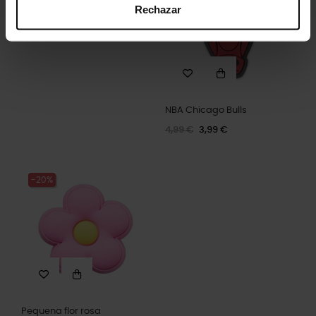
Rechazar
NBA Chicago Bulls
4,99 €
3,99 €
-20%
Pequena flor rosa