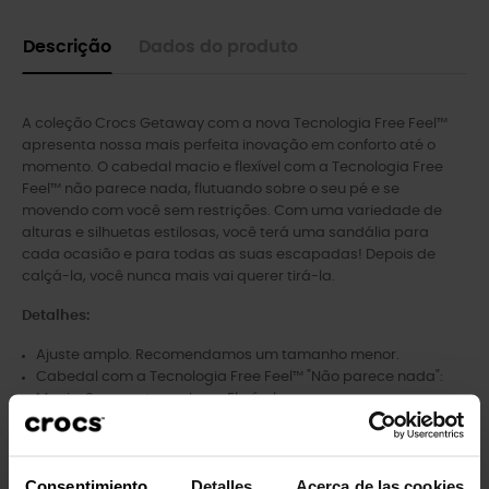
Descrição
Dados do produto
A coleção Crocs Getaway com a nova Tecnologia Free Feel™
apresenta nossa mais perfeita inovação em conforto até o
momento. O cabedal macio e flexível com a Tecnologia Free
Feel™ não parece nada, flutuando sobre o seu pé e se
movendo com você sem restrições. Com uma variedade de
alturas e silhuetas estilosas, você terá uma sandália para
cada ocasião e para todas as suas escapadas! Depois de
calçá-la, você nunca mais vai querer tirá-la.
Detalhes:
Ajuste amplo. Recomendamos um tamanho menor.
Cabedal com a Tecnologia Free Feel™ "Não parece nada":
Macio. Sem costuras. Leve. Flexível.
Croslite™ integrado para conforto o dia todo
Altura da plataforma de 4,8 cm | 4 mm | 4 cm
Consentimiento
Detalles
Acerca de las cookies