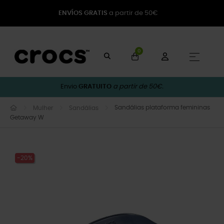
ENVÍOS GRATIS
a partir de 50€
0
Toggle
☰
Envio
GRATUITO
a partir de 50€.
Sandálias plataforma femininas
Mulher
Sandálias
Getaway W
-20%