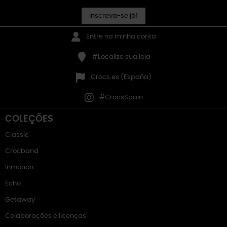
Inscreva-se já!
Entre na minha conta
#Localize sua loja
Crocs.es (España)
#CrocsSpain
COLEÇÕES
Classic
Crocband
Inmotion
Echo
Getaway
Colaborações e licenças