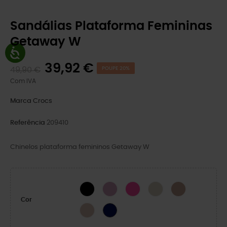
Sandálias Plataforma Femininas
Getaway W
39,92 €
49,90 €
POUPE 20%
Com IVA
Marca
Crocs
Referência
209410
Chinelos plataforma femininos Getaway W
BLACK
Hydrangea
Pink Crush
Stucco-X
Bandana
Cor
Quartz
NAVY