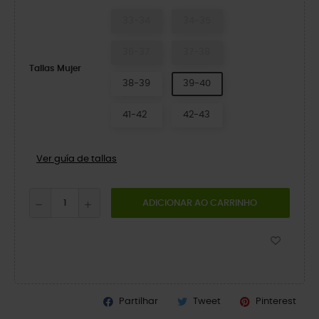
33-34
34-35
36-37
37-38
Tallas Mujer
38-39
39-40
41-42
42-43
Ver guía de tallas
ADICIONAR AO CARRINHO
Partilhar
Tweet
Pinterest