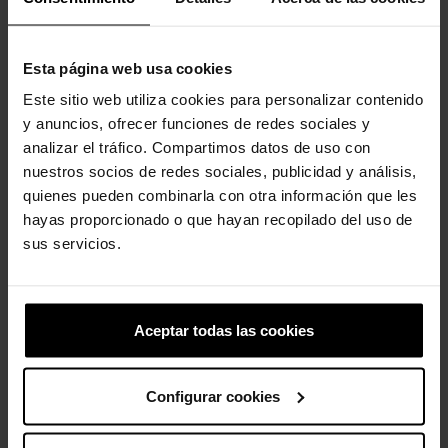
Clientes que compraram este
Esta página web usa cookies
produto também compraram:
Este sitio web utiliza cookies para personalizar contenido
y anuncios, ofrecer funciones de redes sociales y
-20%
-20%
analizar el tráfico. Compartimos datos de uso con
nuestros socios de redes sociales, publicidad y análisis,
quienes pueden combinarla con otra información que les
hayas proporcionado o que hayan recopilado del uso de
sus servicios.
Sandalias con cuña de
Miami Platform Y Strap...
Aceptar todas las cookies
mujer...
49,90 €
39,92 €
79,99 €
63,99 €
Configurar cookies
-20%