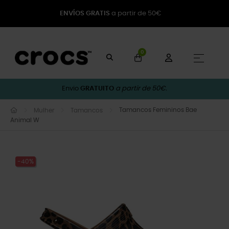
ENVÍOS GRATIS
a partir de 50€
0
Toggle
☰
Envio
GRATUITO
a partir de 50€.
Tamancos Femininos Bae
Mulher
Tamancos
Animal W
-40%