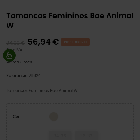
Tamancos Femininos Bae Animal
W
56,94 €
94,99 €
POUPE 38,05 €
Com IVA
Marca
Crocs
Referência
211624
Tamancos Femininos Bae Animal W
Frappé/Snake
Cor
34-35
36-37