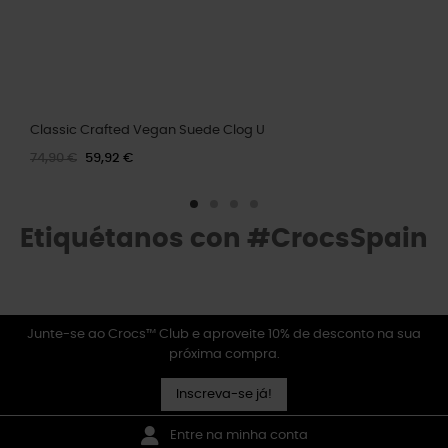
Classic Crafted Vegan Suede Clog U
74,90 €
59,92 €
Etiquétanos con #CrocsSpain
Junte-se ao Crocs™ Club e aproveite 10% de desconto na sua
próxima compra.
Inscreva-se já!
Entre na minha conta