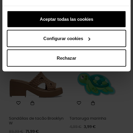
Aceptar todas las cookies
Oso plateado indie
Picos de mão de pedra
Configurar cookies
4,99 €
3,99 €
5,99 €
4,79 €
Rechazar
-20%
-20%
Sandálias de tacão Brooklyn
Tartaruga marinha
W
4,99 €
3,99 €
89,99 €
71,99 €