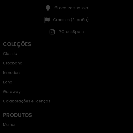
#Localize sua loja
Crocs.es (España)
#CrocsSpain
COLEÇÕES
Classic
Crocband
Inmotion
Echo
Getaway
Colaborações e licenças
PRODUTOS
Mulher