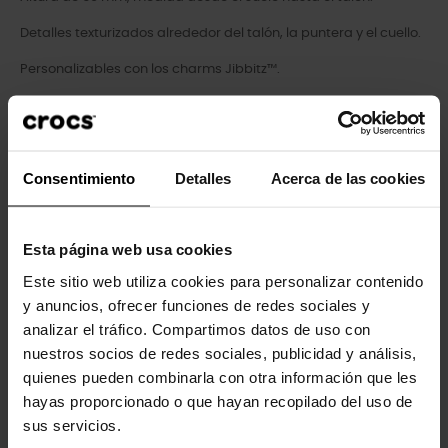
Detalles texturizados alrededor del talón, la puntera y el cuello.
Personalizables con los charms Jibbitz™.
La comodidad icónica de Crocs™: ligeros, flexibles y cómodos
en 360 grados.
Consentimiento
Detalles
Acerca de las cookies
Esta página web usa cookies
Este sitio web utiliza cookies para personalizar contenido
Clientes que compraram este
y anuncios, ofrecer funciones de redes sociales y
analizar el tráfico. Compartimos datos de uso con
produto também compraram:
nuestros socios de redes sociales, publicidad y análisis,
quienes pueden combinarla con otra información que les
-20%
-20%
hayas proporcionado o que hayan recopilado del uso de
sus servicios.