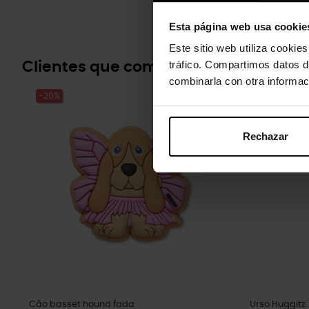
Esta página web usa cookie
Este sitio web utiliza cookie
tráfico. Compartimos datos d
Clientes que compraram este prod
combinarla con otra informac
-20%
-20%
Rechazar
Cão basset hound fada
Urso Huggitz