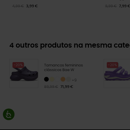
4,99 €
3,99 €
9,99 €
7,99 
4 outros produtos na mesma cate
-20%
-20%
Tamancos femininos
clássicos Bae W
+9
89,99 €
71,99 €