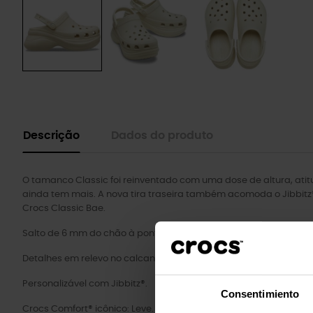
Descrição
Dados do produto
O tamanco Classic foi reinventado com uma dose de altura, ati
ainda tem mais. A nova tira traseira também acomoda o Jibbitz®
Crocs Classic Bae.
Salto de 6 mm do chão à ponta.
Detalhes em relevo no calcanhar, gáspea e contraforte.
Personalizável com Jibbitz®.
Consentimiento
Crocs Comfort® icônico: Leve. Flexível. Conforto de todos os ângul