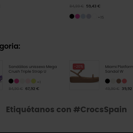
€
84,99 €
59,43 €
+15
goria:
-20%
Sandálias unissexo Mega
Miami Platform
Crush Triple Strap U
Sandal W
+1
84,90 €
67,92 €
49,90 €
39,92
Etiquétanos con #CrocsSpain