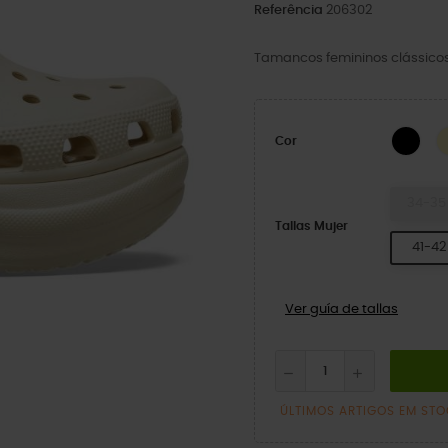
Referência
206302
Tamancos femininos clássico
BLA
Cor
34-35
Tallas Mujer
41-42
Ver guía de tallas
ÚLTIMOS ARTIGOS EM ST