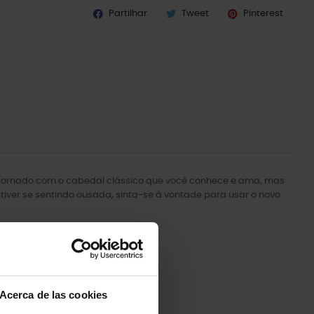
Partilhar
Tweet
Pinterest
ontornado com o cabedal clássico que você conhece e ama, mas
tiver se sentindo ousada, sinta-se à vontade para usar o novo
Acerca de las cookies