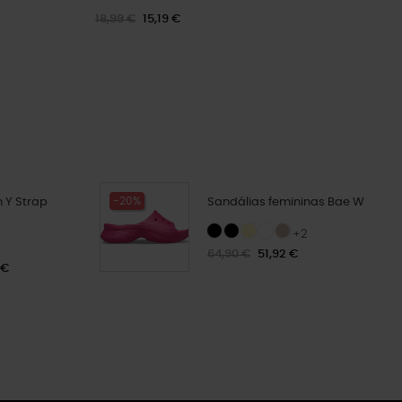
18,99 €
15,19 €
-20%
 Y Strap
Sandálias femininas Bae W
+2
64,90 €
51,92 €
 €