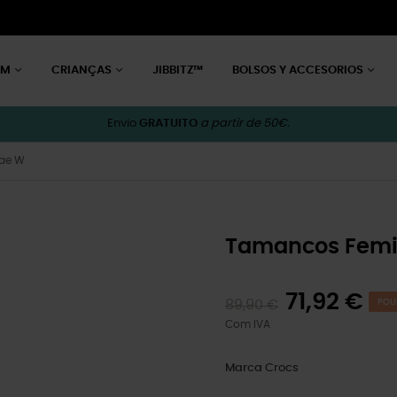
EM
CRIANÇAS
JIBBITZ™
BOLSOS Y ACCESORIOS
Envio
GRATUITO
a partir de 50€.
Bae W
Tamancos Femin
71,92 €
89,90 €
POU
Com IVA
Marca
Crocs