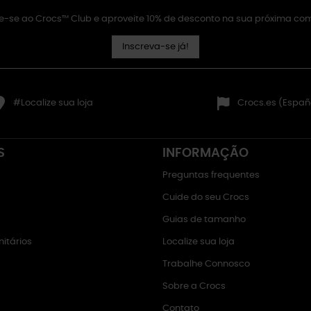
e-se ao Crocs™ Club e aproveite 10% de desconto na sua próxima co
Inscreva-se já!
#Localize sua loja
Crocs.es (Españ
S
INFORMAÇÃO
Preguntas frequentes
Cuide do seu Crocs
Guias de tamanho
itários
Localize sua loja
Trabalhe Connosco
Sobre a Crocs
Contato