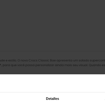
tude e estilo. O novo Crocs Classic Bae apresenta um solado superc
, para que você possa personalizar ainda mais seu visual. Quando es
Detalles
os.