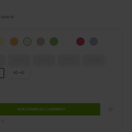
s Bae W
CK
Daylily
Orangesicle
Quartz
Kiwi
WHITE
Dragon Fruit
Névoa de Malva
Osso
36-37
37-38
38-39
39-40
42-43
ADICIONAR AO CARRINHO
OCK