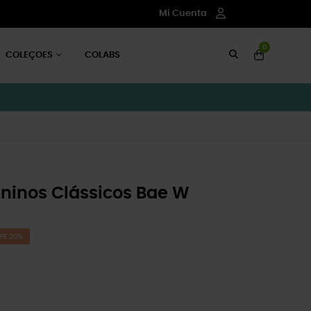
Mi Cuenta
0
COLEÇOES
COLABS
inos Clássicos Bae W
PE 20%