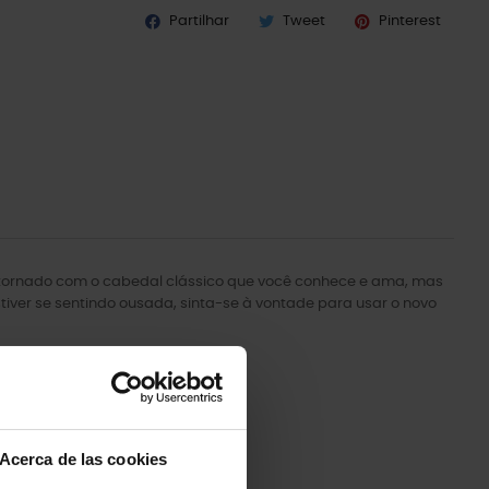
Partilhar
Tweet
Pinterest
ontornado com o cabedal clássico que você conhece e ama, mas
tiver se sentindo ousada, sinta-se à vontade para usar o novo
Acerca de las cookies