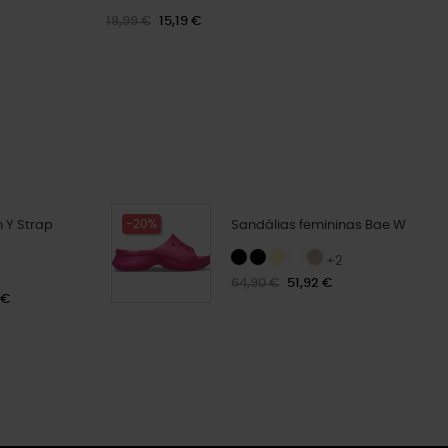
18,99 €
15,19 €
-20%
 Y Strap
Sandálias femininas Bae W
+2
64,90 €
51,92 €
 €