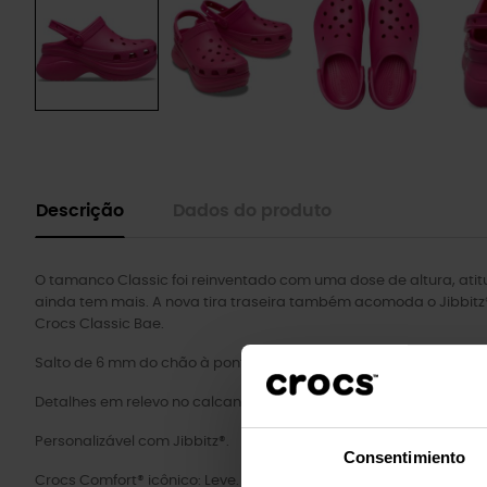
Descrição
Dados do produto
O tamanco Classic foi reinventado com uma dose de altura, ati
ainda tem mais. A nova tira traseira também acomoda o Jibbitz®
Crocs Classic Bae.
Salto de 6 mm do chão à ponta.
Detalhes em relevo no calcanhar, gáspea e contraforte.
Personalizável com Jibbitz®.
Consentimiento
Crocs Comfort® icônico: Leve. Flexível. Conforto de todos os ângul