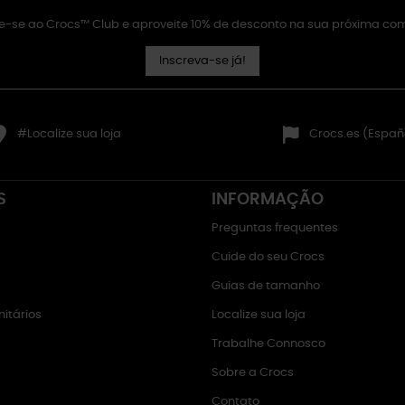
e-se ao Crocs™ Club e aproveite 10% de desconto na sua próxima co
Inscreva-se já!
#Localize sua loja
Crocs.es (Españ
S
INFORMAÇÃO
Preguntas frequentes
Cuide do seu Crocs
Guias de tamanho
itários
Localize sua loja
Trabalhe Connosco
Sobre a Crocs
Contato