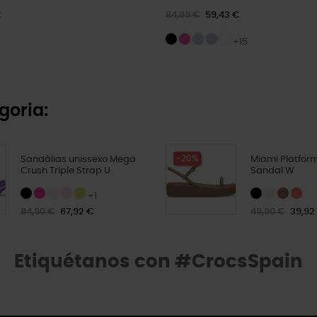
€
84,99 €
59,43 €
+15
goria:
-20%
Sandálias unissexo Mega
Miami Platform
Crush Triple Strap U
Sandal W
+1
84,90 €
67,92 €
49,90 €
39,92
Etiquétanos con #CrocsSpain