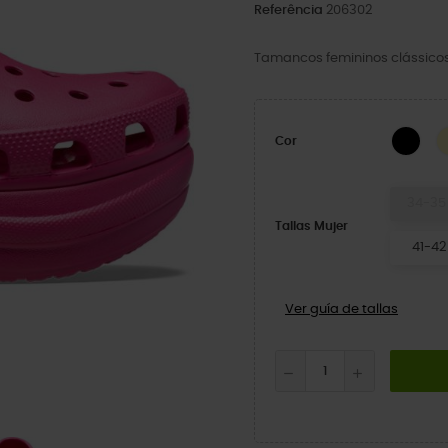
Referência
206302
Tamancos femininos clássico
BLA
Cor
34-35
Tallas Mujer
41-42
Ver guía de tallas