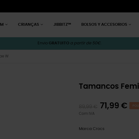
EM
CRIANÇAS
JIBBITZ™
BOLSOS Y ACCESORIOS
Envio
GRATUITO
a partir de 50€.
Bae W
Tamancos Femin
71,99 €
89,99 €
POU
Com IVA
Marca
Crocs