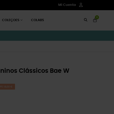
Mi Cuenta
0
COLEÇOES
COLABS
inos Clássicos Bae W
PE 18,00 €