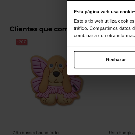
Esta página web usa cookie
Este sitio web utiliza cookie
tráfico. Compartimos datos d
Clientes que compraram este prod
combinarla con otra informac
-20%
-20%
Rechazar
Cão basset hound fada
Urso Huggitz