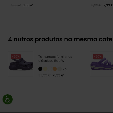
4,99 €
3,99 €
9,99 €
7,99 
4 outros produtos na mesma cate
-20%
-20%
Tamancos femininos
clássicos Bae W
+9
89,99 €
71,99 €