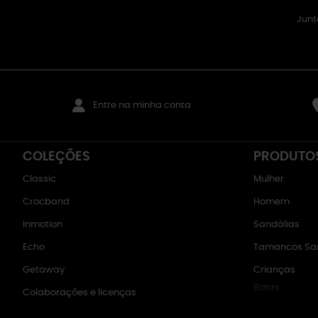
Junt
Entre na minha conta
COLEÇÕES
PRODUTO
Classic
Mulher
Crocband
Homem
Inmotion
Sandálias
Echo
Tamancos San
Getaway
Crianças
Botas
Colaborações e licenças