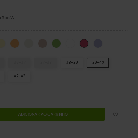
s Bae W
CK
Daylily
Orangesicle
Osso
Quartz
Kiwi
WHITE
Névoa de Malva
Dragon Fruit
36-37
37-38
38-39
39-40
42-43
ADICIONAR AO CARRINHO