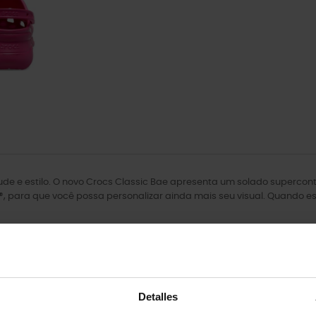
tude e estilo. O novo Crocs Classic Bae apresenta um solado superc
, para que você possa personalizar ainda mais seu visual. Quando es
Detalles
os.