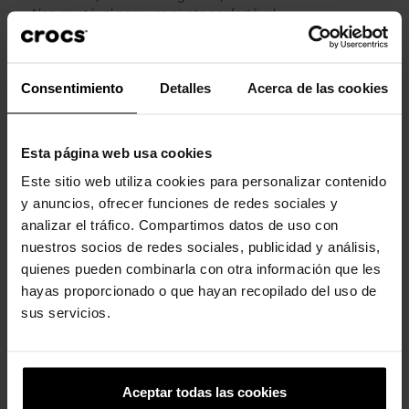
Alça ajustável para um ajuste confortável.
Iconic Crocs Comfort™: Leve. Flexível. Conforto a 360 graus.
Consentimiento
Detalles
Acerca de las cookies
Clientes que compraram este
produto também compraram:
Esta página web usa cookies
Este sitio web utiliza cookies para personalizar contenido
-20%
-20%
y anuncios, ofrecer funciones de redes sociales y
analizar el tráfico. Compartimos datos de uso con
nuestros socios de redes sociales, publicidad y análisis,
quienes pueden combinarla con otra información que les
hayas proporcionado o que hayan recopilado del uso de
sus servicios.
Tamancos infantis Classic K
Socas de criança Meta
Scape K
44,90 €
35,92 €
Aceptar todas las cookies
49,90 €
39,92 €