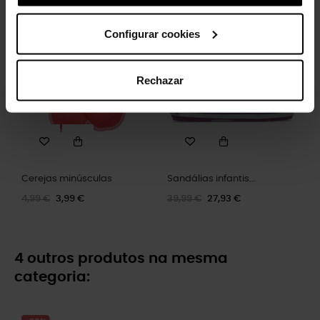
Configurar cookies
-20%
-30%
Rechazar
Cerejas minúsculas
Sandálias infantis...
4,99 €
3,99 €
39,99 €
27,93 €
4 outros produtos na mesma
categoria: