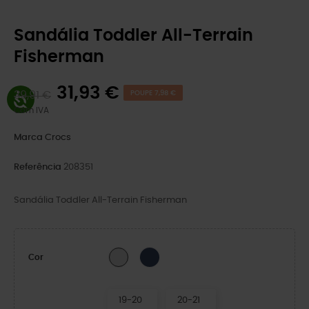
Sandália Toddler All-Terrain
Fisherman
31,93 €
39,91 €
POUPE 7,98 €
Com IVA
Marca
Crocs
Referência
208351
Sandália Toddler All-Terrain Fisherman
Navy/Pepper
Atmosphere
Cor
19-20
20-21