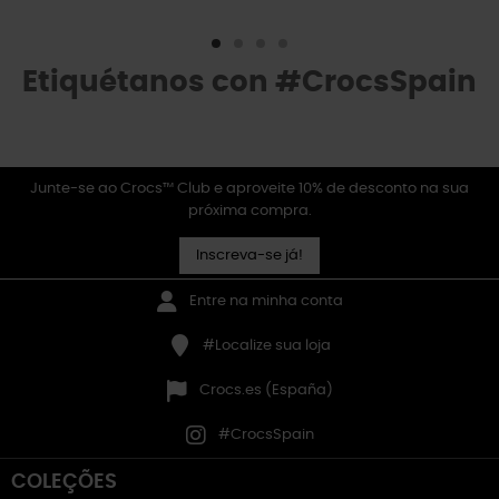
Etiquétanos con #CrocsSpain
Junte-se ao Crocs™ Club e aproveite 10% de desconto na sua
próxima compra.
Inscreva-se já!
Entre na minha conta
#Localize sua loja
Crocs.es (España)
#CrocsSpain
COLEÇÕES