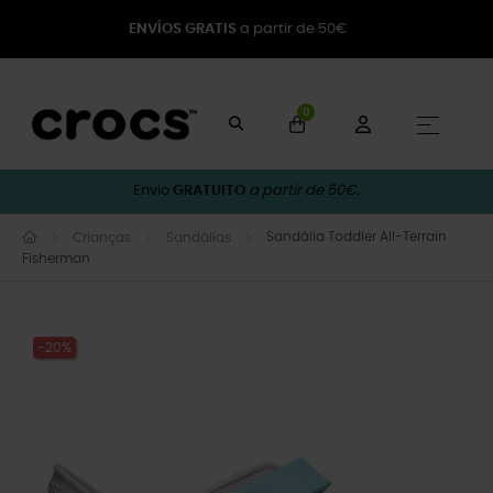
ENVÍOS GRATIS
a partir de 50€
0
Toggle
☰
Envio
GRATUITO
a partir de 50€.
Sandália Toddler All-Terrain
Crianças
Sandálias
Fisherman
-20%