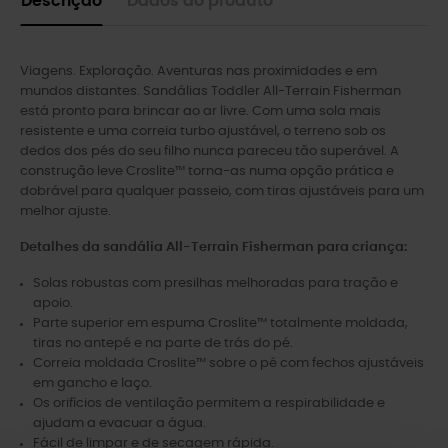
Descrição
Dados do produto
Viagens. Exploração. Aventuras nas proximidades e em
mundos distantes. Sandálias Toddler All-Terrain Fisherman
está pronto para brincar ao ar livre. Com uma sola mais
resistente e uma correia turbo ajustável, o terreno sob os
dedos dos pés do seu filho nunca pareceu tão superável. A
construção leve Croslite™ torna-as numa opção prática e
dobrável para qualquer passeio, com tiras ajustáveis para um
melhor ajuste.
Detalhes da sandália All-Terrain Fisherman para criança:
Solas robustas com presilhas melhoradas para tração e
apoio.
Parte superior em espuma Croslite™ totalmente moldada,
tiras no antepé e na parte de trás do pé.
Correia moldada Croslite™ sobre o pé com fechos ajustáveis
em gancho e laço.
Os orifícios de ventilação permitem a respirabilidade e
ajudam a evacuar a água.
Fácil de limpar e de secagem rápida.