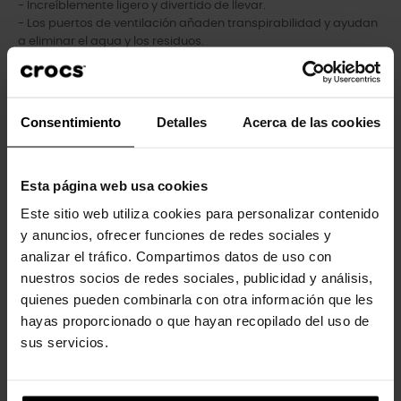
- Increíblemente ligero y divertido de llevar.
- Los puertos de ventilación añaden transpirabilidad y ayudan
a eliminar el agua y los residuos.
- Fácil de limpiar y de secado rápido.
- Correas pivotantes en el talón para un ajuste más seguro.
- Personalizable con charms Jibbitz™.
- Iconic Crocs Comfort™: ligero. Flexible. Comodidad de 36
Consentimiento
Detalles
Acerca de las cookies
grados.
Esta página web usa cookies
Los clientes que compraron este
Este sitio web utiliza cookies para personalizar contenido
y anuncios, ofrecer funciones de redes sociales y
producto también han comprado:
analizar el tráfico. Compartimos datos de uso con
nuestros socios de redes sociales, publicidad y análisis,
-20%
-20%
quienes pueden combinarla con otra información que les
hayas proporcionado o que hayan recopilado del uso de
sus servicios.