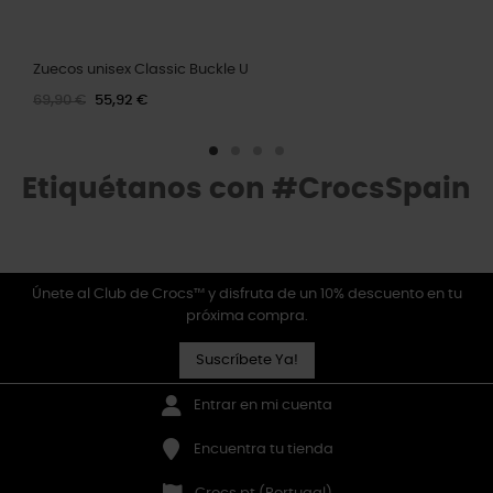
Zuecos unisex Classic Buckle U
69,90 €
55,92 €
Etiquétanos con #CrocsSpain
Únete al Club de Crocs™ y disfruta de un 10% descuento en tu
próxima compra.
Suscríbete Ya!
Entrar en mi cuenta
Encuentra tu tienda