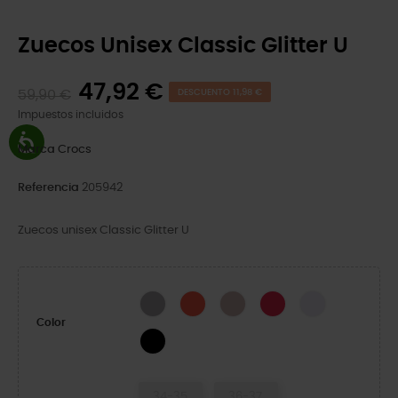
Zuecos Unisex Classic Glitter U
47,92 €
59,90 €
DESCUENTO 11,98 €
Impuestos incluidos
Marca
Crocs
Referencia
205942
Zuecos unisex Classic Glitter U
Silver Glitter
Cherry Red
Quartz Glitter
Digital Raspberry GL
Grape Ice
Color
Black Glitter
34-35
36-37