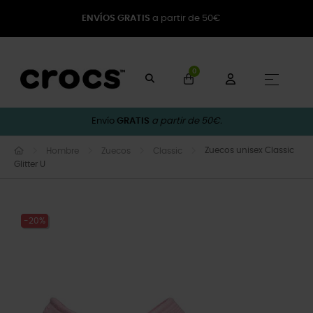
ENVÍOS GRATIS
a partir de 50€
0
Naveg
☰
Envío
GRATIS
a partir de 50€.
Zuecos unisex Classic
Hombre
Zuecos
Classic
Glitter U
-20%