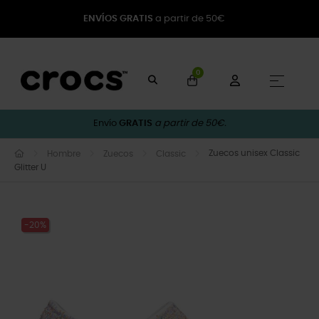
ENVÍOS GRATIS
a partir de 50€
0
Naveg
☰
Envío
GRATIS
a partir de 50€.
Zuecos unisex Classic
Hombre
Zuecos
Classic
Glitter U
-20%