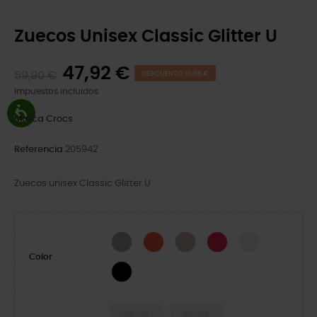
Zuecos Unisex Classic Glitter U
47,92 €
59,90 €
DESCUENTO 11,98 €
Impuestos incluidos
Marca
Crocs
Referencia
205942
Zuecos unisex Classic Glitter U
Silver Glitter
Cherry Red
Quartz Glitter
Digital Raspberry GL
Grape Ice
Color
Black Glitter
34-35
36-37