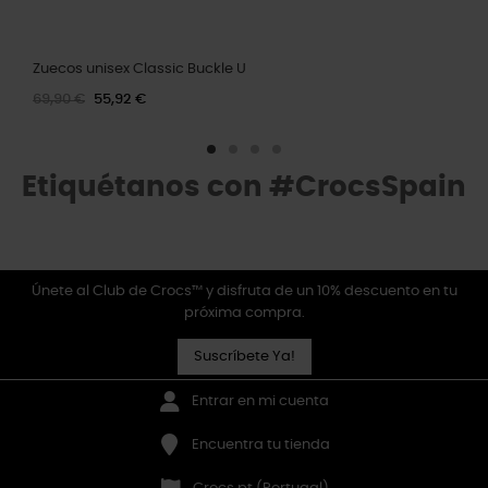
Zuecos unisex Classic Buckle U
69,90 €
55,92 €
Etiquétanos con #CrocsSpain
Únete al Club de Crocs™ y disfruta de un 10% descuento en tu
próxima compra.
Suscríbete Ya!
Entrar en mi cuenta
Encuentra tu tienda