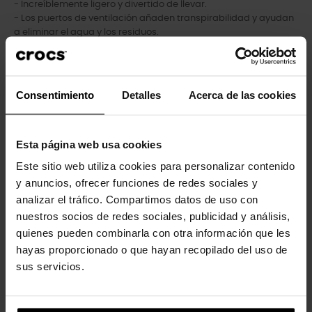
- Increíblemente ligero y divertido de llevar.
- Los puertos de ventilación añaden transpirabilidad y ayudan
a eliminar el agua y los residuos.
- Fácil de limpiar y de secado rápido.
- Correas pivotantes en el talón para un ajuste más seguro.
- Personalizable con charms Jibbitz™.
- Iconic Crocs Comfort™: ligero. Flexible. Comodidad de 36
Consentimiento
Detalles
Acerca de las cookies
grados.
Esta página web usa cookies
Los clientes que compraron este
Este sitio web utiliza cookies para personalizar contenido
y anuncios, ofrecer funciones de redes sociales y
producto también han comprado:
analizar el tráfico. Compartimos datos de uso con
nuestros socios de redes sociales, publicidad y análisis,
-20%
-20%
quienes pueden combinarla con otra información que les
hayas proporcionado o que hayan recopilado del uso de
sus servicios.