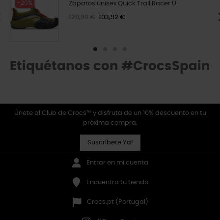
-20%
Zapatos unisex Quick Trail Racer U
129,90 €
103,92 €
Etiquétanos con #CrocsSpain
Únete al Club de Crocs™ y disfruta de un 10% descuento en tu
próxima compra.
Suscríbete Ya!
Entrar en mi cuenta
Encuentra tu tienda
Crocs.pt (Portugal)