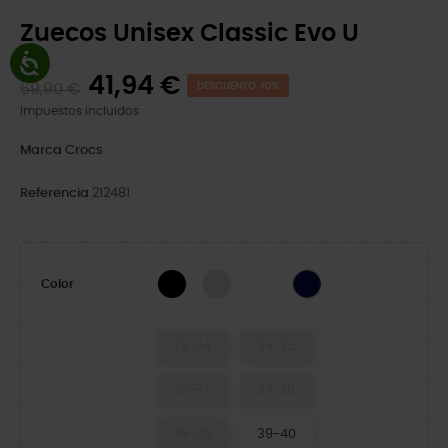
Zuecos Unisex Classic Evo U
41,94 €
69,90 €
DESCUENTO 40%
Impuestos incluidos
Marca
Crocs
Referencia
212481
Black
Atmosphere
White
Navy
Color
33-34
34-35
36-37
37-38
38-39
39-40