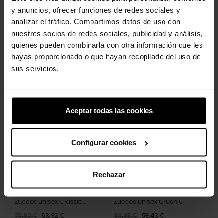
- Fáciles de limpiar y de secado rápido.
y anuncios, ofrecer funciones de redes sociales y
- Personalizables con charms Jibbitz™.
analizar el tráfico. Compartimos datos de uso con
- La icónica comodidad Crocs™: ligeras. Flexibles. Comodidad
nuestros socios de redes sociales, publicidad y análisis,
en 360 grados.
quienes pueden combinarla con otra información que les
hayas proporcionado o que hayan recopilado del uso de
sus servicios.
Los clientes que compraron este
producto también han comprado:
Aceptar todas las cookies
-20%
-30%
Configurar cookies
Rechazar
Zuecos unisex Classic...
Zuecos unisex Crush U
79,90 €
63,92 €
84,99 €
59,43 €