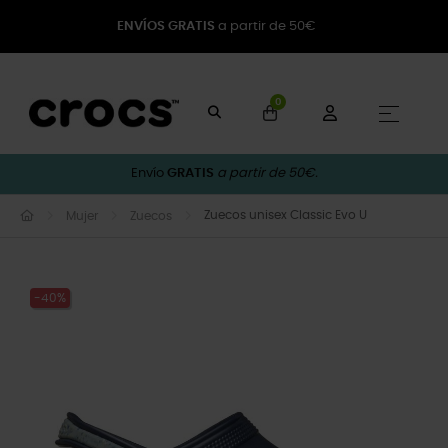
ENVÍOS GRATIS
a partir de 50€
0
Naveg
☰
Envío
GRATIS
a partir de 50€.
Zuecos unisex Classic Evo U
Mujer
Zuecos
-40%