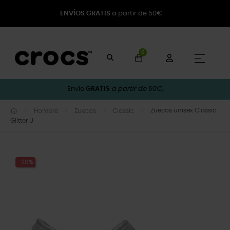
ENVÍOS GRATIS
a partir de 50€
0
Naveg
☰
Envío
GRATIS
a partir de 50€.
Zuecos unisex Classic
Hombre
Zuecos
Classic
Glitter U
-20%