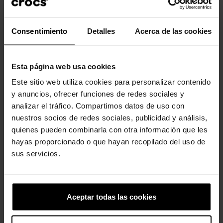
Consentimiento
Detalles
Acerca de las cookies
Los clientes que compraron este
producto también han comprado:
Esta página web usa cookies
-20%
-20%
Este sitio web utiliza cookies para personalizar contenido
y anuncios, ofrecer funciones de redes sociales y
analizar el tráfico. Compartimos datos de uso con
nuestros socios de redes sociales, publicidad y análisis,
quienes pueden combinarla con otra información que les
hayas proporcionado o que hayan recopilado del uso de
sus servicios.
Spade Card
Zuecos de mujer Stomp
Lined W
4,99 €
3,99 €
89,90 €
71,92 €
Aceptar todas las cookies