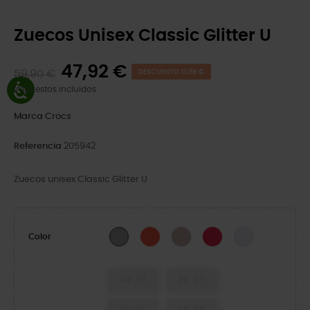
Zuecos Unisex Classic Glitter U
47,92 €
59,90 €
DESCUENTO 11,98 €
Impuestos incluidos
Marca
Crocs
Referencia
205942
Zuecos unisex Classic Glitter U
Cherry Red
Quartz Glitter
Digital Raspberry GL
Grape Ice
Silver Glitter
Color
34-35
36-37