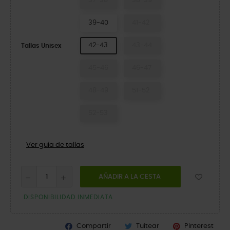
37-38
38-39
39-40
41-42
42-43
43-44
Tallas Unisex
45-46
46-47
48-49
51-52
52-53
Ver guía de tallas
AÑADIR A LA CESTA
DISPONIBILIDAD INMEDIATA
Compartir
Tuitear
Pinterest