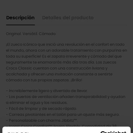
Descripción
Detalles del producto
Original. Versátil. Cómodo.
¡El zueco icónico que inició una revolución en el confort en todo
el mundo, ahora con un adorable tratamiento con purpurina en
toda su superficie! Es el zapato irreverente y cómodo del que
seguramente te enamorarás más día tras día. Los zuecos
Crocs Classic cuentan con una construcción liviana y
acolchada y ofrecen una invitación constante a sentirte
cómodo con tus propios zapatos. ¡Brilla!
- Increíblemente ligero y divertido de llevar.
- Los puertos de ventilación añaden transpirabilidad y ayudan
a eliminar el agua y los residuos.
- Fácil de limpiar y de secado rápido.
- Correas pivotantes en el talón para un ajuste más seguro.
- Personalizable con charms Jibbitz™.
- Iconic Crocs Comfort™: ligero. Flexible. Comodidad de 36
grados.