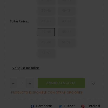
37-38
38-39
39-40
41-42
42-43
43-44
Tallas Unisex
45-46
46-47
48-49
51-52
52-53
Ver guía de tallas
AÑADIR A LA CESTA
PRODUCTO DISPONIBLE CON OTRAS OPCIONES
Compartir
Tuitear
Pinterest