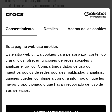
a eliminar el agua y los residuos.
- Fácil de limpiar y de secado rápido.
- Correas pivotantes en el talón para un ajuste más seguro.
- Personalizable con charms Jibbitz™.
- Iconic Crocs Comfort™: ligero. Flexible. Comodidad de 36
grados.
Consentimiento
Detalles
Acerca de las cookies
Esta página web usa cookies
Los clientes que compraron este
Este sitio web utiliza cookies para personalizar contenido
producto también han comprado:
y anuncios, ofrecer funciones de redes sociales y
analizar el tráfico. Compartimos datos de uso con
-20%
-20%
nuestros socios de redes sociales, publicidad y análisis,
quienes pueden combinarla con otra información que les
hayas proporcionado o que hayan recopilado del uso de
sus servicios.