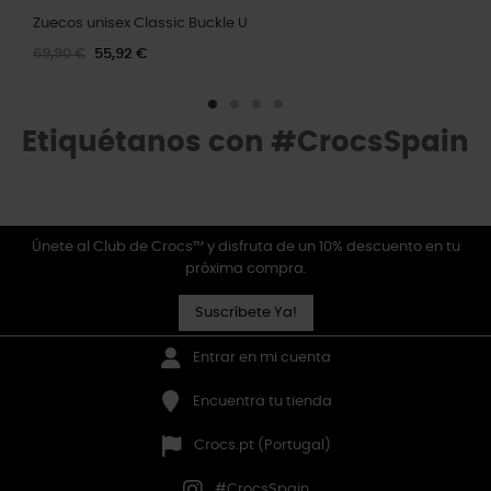
Zuecos unisex Classic Buckle U
69,90 €
55,92 €
Etiquétanos con #CrocsSpain
Únete al Club de Crocs™ y disfruta de un 10% descuento en tu
próxima compra.
Suscríbete Ya!
Entrar en mi cuenta
Encuentra tu tienda
Crocs.pt (Portugal)
#CrocsSpain