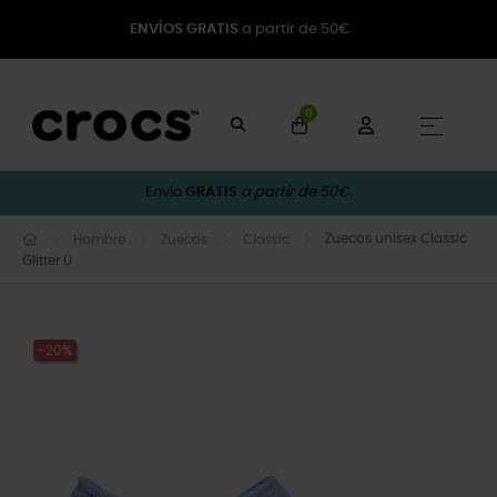
ENVÍOS GRATIS
a partir de 50€
0
Naveg
☰
Envío
GRATIS
a partir de 50€.
Zuecos unisex Classic
Hombre
Zuecos
Classic
Glitter U
-20%