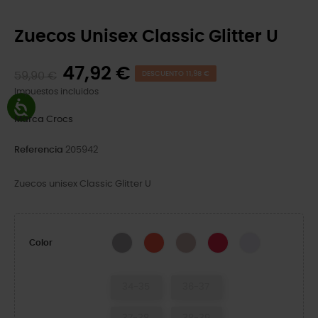
Zuecos Unisex Classic Glitter U
47,92 €
59,90 €
DESCUENTO 11,98 €
Impuestos incluidos
Marca
Crocs
Referencia
205942
Zuecos unisex Classic Glitter U
Silver Glitter
Cherry Red
Quartz Glitter
Digital Raspberry GL
Grape Ice
Color
34-35
36-37