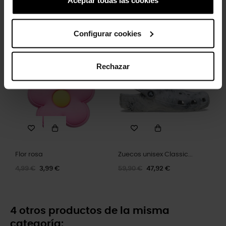
Aceptar todas las cookies
Spade Card
Zuecos de mujer Stomp
Lined W
4,99 €
3,99 €
89,90 €
71,92 €
Configurar cookies
-20%
-20%
Rechazar
Flor rosa
Zuecos unisex Classic...
4,99 €
3,99 €
59,90 €
47,92 €
4 otros productos de la misma
categoría: