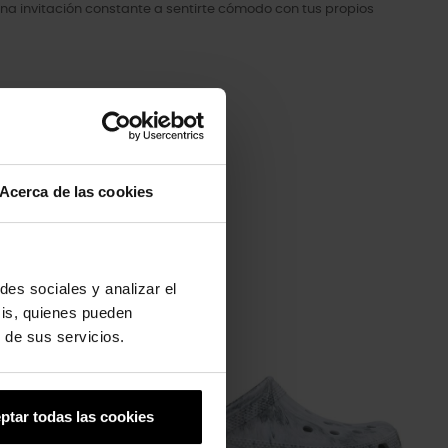
na invitación constante a sentirte cómodo con tus propios
Acerca de las cookies
des sociales y analizar el
-20%
sis, quienes pueden
 de sus servicios.
ptar todas las cookies