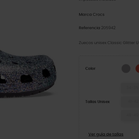
Marca
Crocs
Referencia
205942
Zuecos unisex Classic Glitter U
Silve
Color
34-35
41-42
Tallas Unisex
48-49
Ver guía de tallas