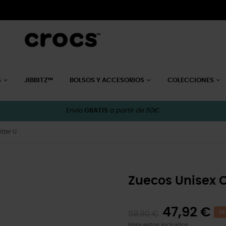
S
JIBBITZ™
BOLSOS Y ACCESORIOS
COLECCIONES
Envío
GRATIS
a partir de 50€.
tter U
Zuecos Unisex Cl
47,92 €
59,90 €
DE
Impuestos incluidos