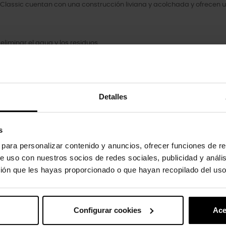
lassic cuentan con una construcción liviana y acolchada y ofrecen u
liminar el agua y los residuos.
s.
Detalles
s
oducto también han comprado:
s para personalizar contenido y anuncios, ofrecer funciones de re
-20%
e uso con nuestros socios de redes sociales, publicidad y análi
ión que les hayas proporcionado o que hayan recopilado del uso
Configurar cookies
Ace