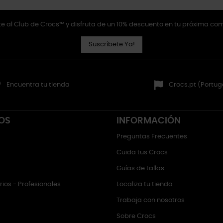
e al Club de Crocs™ y disfruta de un 10% descuento en tu próxima co
Suscríbete Ya!
Encuentra tu tienda
Crocs.pt (Portug
OS
INFORMACIÓN
Preguntas Frecuentes
Cuida tus Crocs
Guías de tallas
ios - Profesionales
Localiza tu tienda
Trabaja con nosotros
Sobre Crocs