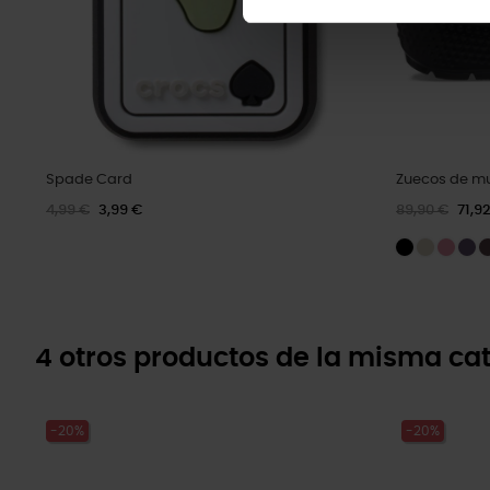
Spade Card
Zuecos de mu
4,99 €
3,99 €
89,90 €
71,9
4 otros productos de la misma cat
-20%
-20%