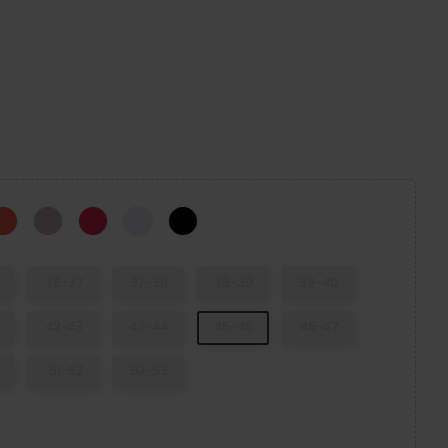
r Glitter
Cherry Red
Quartz Glitter
Digital Raspberry GL
Grape Ice
Black Glitter
36-37
37-38
38-39
39-40
42-43
43-44
45-46
46-47
51-52
52-53