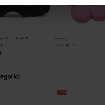
jer Stomp Lined W
Flor rosa
2 €
4,99 €
3,99 €
egoría:
-20%