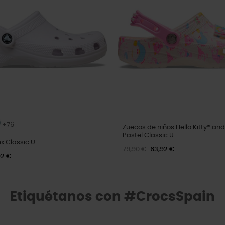
+76
Zuecos de niños Hello Kitty® and
Pastel Classic U
x Classic U
79,90 €
63,92 €
92 €
Etiquétanos con #CrocsSpain