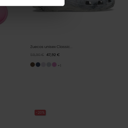
Zuecos unisex Classic...
59,90 €
47,92 €
+1
-20%