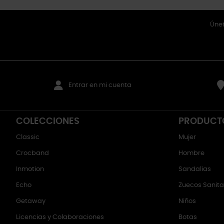
Únet
Entrar en mi cuenta
COLECCIONES
PRODUCT
Classic
Mujer
Crocband
Hombre
Inmotion
Sandalias
Echo
Zuecos Sanitar
Getaway
Niños
Licencias y Colaboraciones
Botas