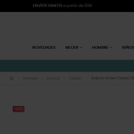
ENVÍOS GRATIS
a partir de 50€
NOVEDADES
MUJER
HOMBRE
NIÑO
Zuecos unisex Classic Gli
Hombre
Zuecos
Classic
-20%